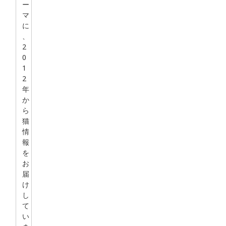
ー
マ
に
、
2
0
1
2
年
か
ら
猫
情
報
を
お
届
け
し
て
い