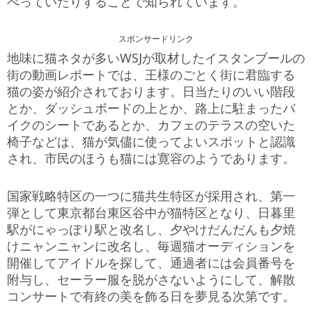
べっていたりすることで知られています。
スポンサードリンク
地味に猫ネタが多いWSJが取材したイスタンブールの
街の動画レポートでは、王様のごとく街に君臨する
猫の姿が紹介されております。日当たりのいい階段
とか、ダッシュボードの上とか、路上に駐まったバ
イクのシートであるとか、カフェのテラスの空いた
椅子などは、猫が気儘に使ってよいスポットと認識
され、市民のほうも猫には寛容のようであります。
国家戦略特区の一つに猫共生特区が採用され、第一
弾として東京都台東区谷中が猫特区となり、日暮里
駅がにゃっぽり駅と改名し、夕やけだんだんも夕焼
けニャンニャンに改名し、毎週猫オーディションを
開催してアイドルを探して、通過者には会員番号を
附与し、セーラー服を脱がさないようにして、解散
コンサートで有終の美を飾る日を夢見る次第です。