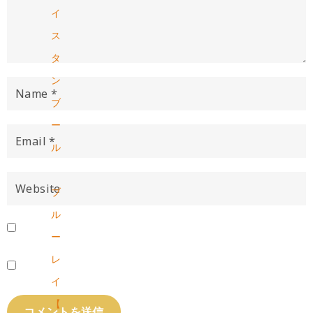
イ
ス
タ
ン
ブ
ー
ル
ブ
ル
ー
レ
イ
【