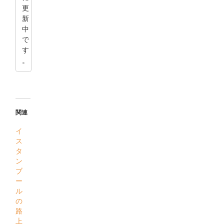
更
新
中
で
す
。
関連
イ
ス
タ
ン
ブ
ー
ル
の
路
上