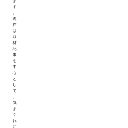
ま
す
。
現
在
は
取
材
記
事
を
中
心
と
し
て
、
気
ま
ぐ
れ
に