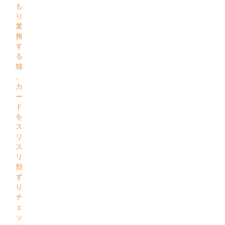
も
り
業
務
す
る
猫
、
カ
ー
ド
を
ス
リ
ス
リ
頬
ず
り
チ
ェ
ッ