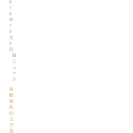
0
1
6
年
1
0
月
5
日
猫
ニ
ュ
ー
ス
自
動
改
札
の
上
で
温