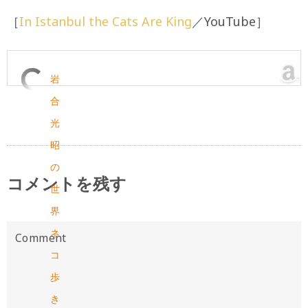
［
In Istanbul the Cats Are King
／YouTube］
岩
合
光
昭
の
コメントを残す
世
界
ネ
コ
歩
き