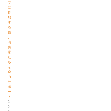
ブ
に
参
加
す
る
猫
、
演
奏
家
た
ち
を
全
力
サ
ポ
ー
ト
2
0