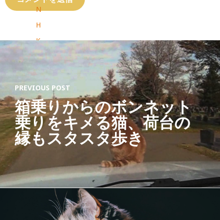
N
H
K
ス
ク
PREVIOUS POST
エ
箱乗りからのボンネット
ア
乗りをキメる猫、荷台の
限
縁もスタスタ歩き
定
商
品
】
Ab