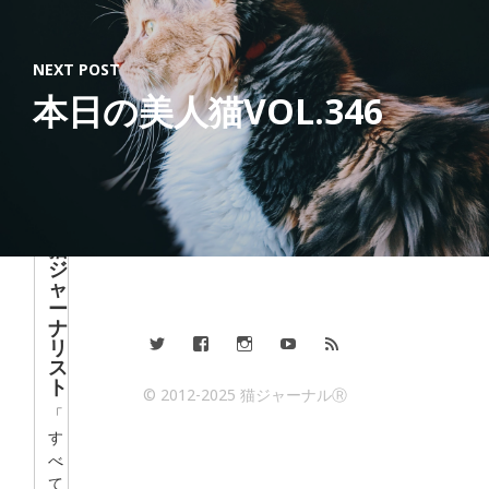
out
Lat
est
NEXT POST
Post
本日の美人猫VOL.346
s
猫
ジ
ャ
ー
ナ
リ
ス
ト
© 2012-2025 猫ジャーナルⓇ
「
す
べ
て