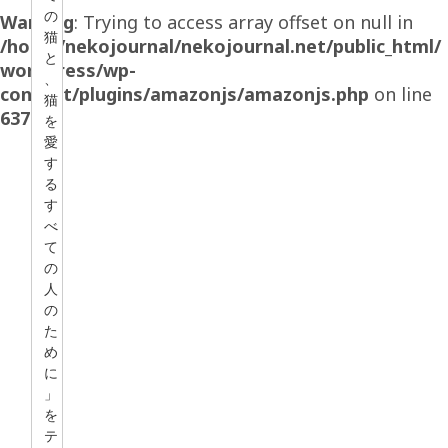
の
Warning
: Trying to access array offset on null in
猫
/home/nekojournal/nekojournal.net/public_html/
と
wordpress/wp-
、
content/plugins/amazonjs/amazonjs.php
on line
猫
637
を
愛
す
る
す
べ
て
の
人
の
た
め
に
」
を
テ