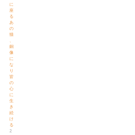
に
座
る
あ
の
猫
、
銅
像
に
な
り
皆
の
心
に
生
き
続
け
る
2