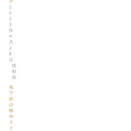
ク
2
0
2
3
年
4
月
2
8
日
猫
動
画
地
下
鉄
の
構
内
ラ
イ