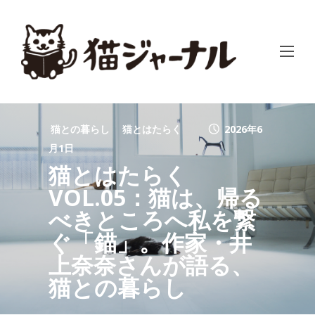
猫との暮らし
猫とはたらく
2026年6
月1日
猫とはたらく
VOL.05：猫は、帰る
べきところへ私を繋
ぐ「錨」。作家・井
上奈奈さんが語る、
猫との暮らし