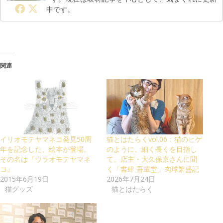
中です。
関連
イリオモテヤマネコ発見50周
猫とはたらくvol.06：猫のヒゲ
年を記念した、絵本が登場。
のように、細く長くを目指し
その名は『ウラオモテヤマネ
て。店主・大久保京さんに聞
コ』
く「書肆 吾輩堂」肉球繁盛記
2015年6月19日
2026年7月24日
猫グッズ
猫とはたらく