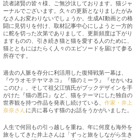
読者諸賢の皆々様、ご無沙汰しております。猫ジャ
ーナルでございます。久々の更新となりましたがみ
なさんお変わりないでしょうか。生成AI動画との格
闘に見切りを付け、取材記事中心にしようと一方的
に舵を切った次第でありまして、更新頻度は下がり
ますものの、引き続き猫と猫を愛する人のために、
猫とともにはたらく人々のエピソードを届けて参る
所存です。
過去の人脈を存分に利活用した復帰戦第一幕は、
『ウラオモテヤマネコ』『猫のミーラ』『せかいね
このひ』、そして祖父江慎氏がブックデザインを手
がけた『猫の悪口』など、猫をテーマにした独自の
世界観を持つ作品を発表し続けている、
作家・井上
奈奈さん
に共に暮らす猫のお話をうかがいました。
人生で何回もの引っ越しを重ね、年に何度も海外を
旅をしてきた井上さんは「ずっと旅をしながら生き