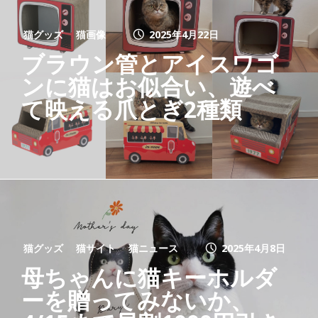
猫グッズ
猫画像
2025年4月22日
ブラウン管とアイスワゴ
ンに猫はお似合い、遊べ
て映える爪とぎ2種類
猫グッズ
猫サイト
猫ニュース
2025年4月8日
母ちゃんに猫キーホルダ
ーを贈ってみないか、