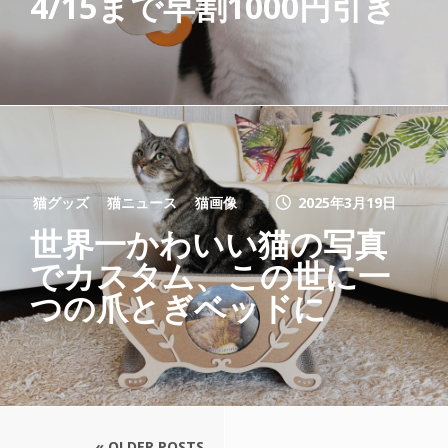
4/15まで早割1000円引き
猫グッズ
猫ニュース
猫画像
2025年3月19日
世界一かわいい猫の写真
でカスタム、この世に一
つの爪とぎベッドに
« OLDER POSTS