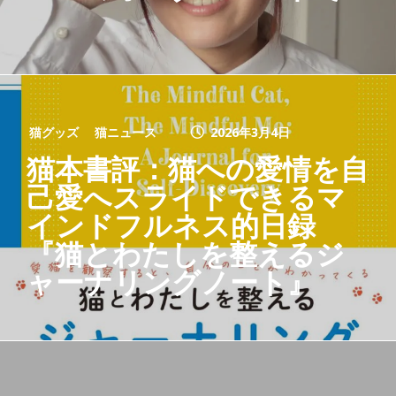
猫グッズ
猫ニュース
2026年3月4日
猫本書評：猫への愛情を自
己愛へスライドできるマ
インドフルネス的日録
『猫とわたしを整えるジ
ャーナリングノート』