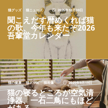
猫グッズ
猫ニュース
2025年10月30日
聞こえだす暦めくれば猫
の歌、今年も来たぞ2026
吾輩堂カレンダー
猫の健康
猫グッズ
猫画像
2025年9月19日
猫の寝るところが空気清
浄器、一石二鳥にもほど
がある