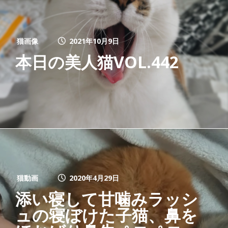
猫画像
2021年10月9日
本日の美人猫VOL.442
猫動画
2020年4月29日
添い寝して甘噛みラッシ
ュの寝ぼけた子猫、鼻を