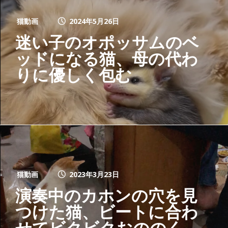
猫動画
2024年5月26日
迷い子のオポッサムのベ
ッドになる猫、母の代わ
りに優しく包む
猫動画
2023年3月23日
演奏中のカホンの穴を見
つけた猫、ビートに合わ
せてビクビクおののく