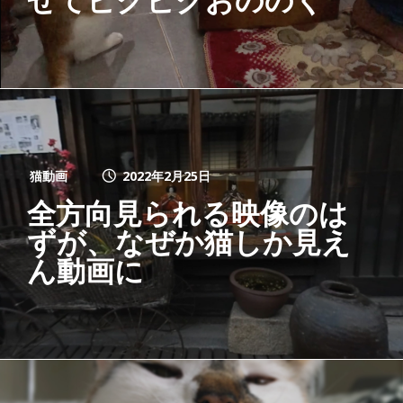
猫動画
2022年2月25日
全方向見られる映像のは
ずが、なぜか猫しか見え
ん動画に