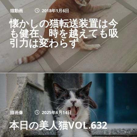
猫動画
2018年1月6日
懐かしの猫転送装置は今
も健在、時を越えても吸
引力は変わらず
猫画像
2025年6月14日
本日の美人猫VOL.632