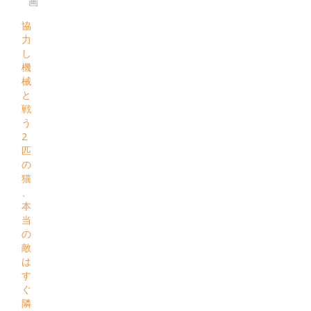
画
協
力
し
機
械
と
戦
う
2
匹
の
猫
、
本
当
の
敵
は
す
ぐ
隣