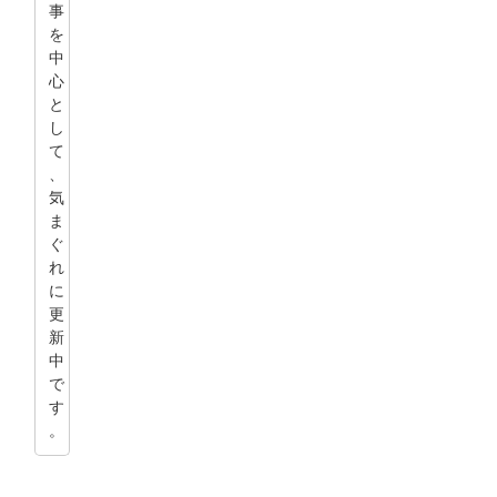
事
を
中
心
と
し
て
、
気
ま
ぐ
れ
に
更
新
中
で
す
。