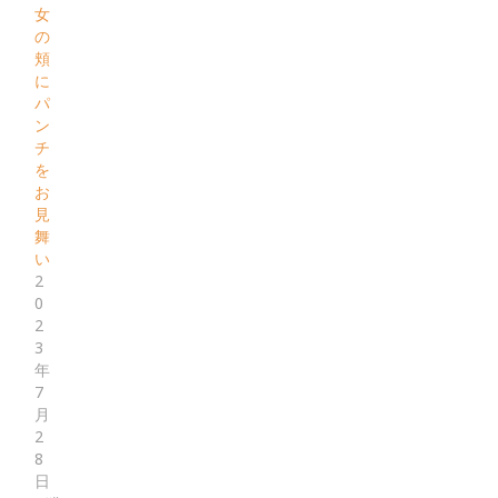
女
の
頬
に
パ
ン
チ
を
お
見
舞
い
2
0
2
3
年
7
月
2
8
日