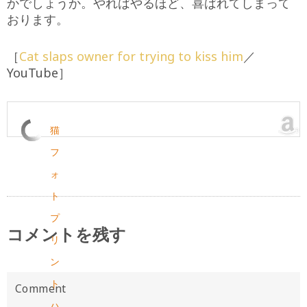
かでしょうか。やればやるほど、喜ばれてしまって
おります。
［
Cat slaps owner for trying to kiss him
／
YouTube］
猫
フ
ォ
ト
プ
コメントを残す
リ
ン
ト
ハ