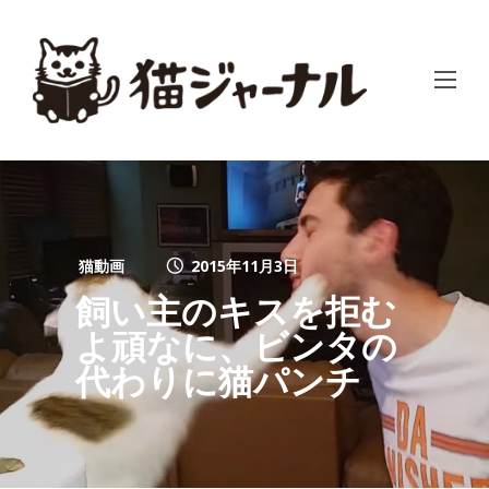
猫動画
2015年11月3日
飼い主のキスを拒む
よ頑なに、ビンタの
代わりに猫パンチ