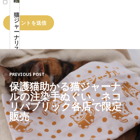
猫
ジ
ャ
ー
ナ
リ
ス
ト
「
す
PREVIOUS POST
べ
て
保護猫助かる猫ジャーナ
の
ルの注染手ぬぐい、ネコ
猫
と
リパブリック各店で限定
、
販売
猫
を
愛
す