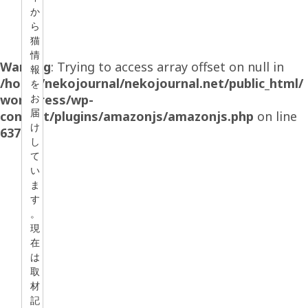
か
ら
猫
情
Warning
: Trying to access array offset on null in
報
/home/nekojournal/nekojournal.net/public_html/
を
wordpress/wp-
お
届
content/plugins/amazonjs/amazonjs.php
on line
け
637
し
て
い
ま
す
。
現
在
は
取
材
記