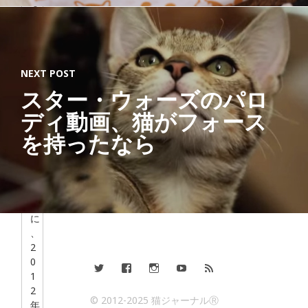
る
す
べ
て
の
NEXT POST
人
の
スター・ウォーズのパロ
た
ディ動画、猫がフォース
め
に
を持ったなら
」
を
テ
ー
マ
に
、
2
0
1
2
© 2012-2025 猫ジャーナルⓇ
年