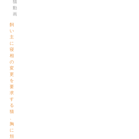
猫
動
画
飼
い
主
に
寝
相
の
変
更
を
要
求
す
る
猫
、
胸
に
頬