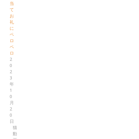
当
て
お
礼
に
ペ
ロ
ペ
ロ
2
0
2
3
年
1
0
月
2
0
日
猫
動