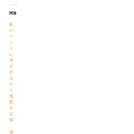
関連
私
の
ペ
ッ
ト
に
何
を
す
る
の
と
激
怒
す
る
猫
、
彼