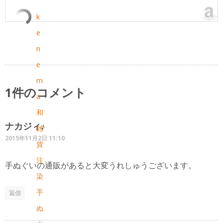
k
e
n
e
m
1件のコメント
a
和
ナカジィ♪
雑
2015年11月2日 11:10
貨
注
手ぬぐいの通販があると大変うれしゅうございます。
染
手
返信
ぬ