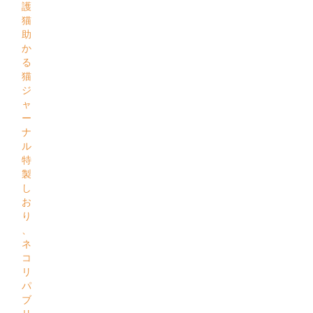
護
猫
助
か
る
猫
ジ
ャ
ー
ナ
ル
特
製
し
お
り
、
ネ
コ
リ
パ
ブ