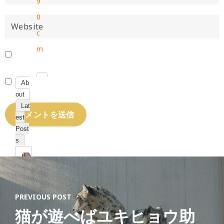
9
0
c
m
Ab
out
Lat
est
Post
s
PREVIOUS POST
猫
ジ
猫が遊べばユキヒョウ助
ャ