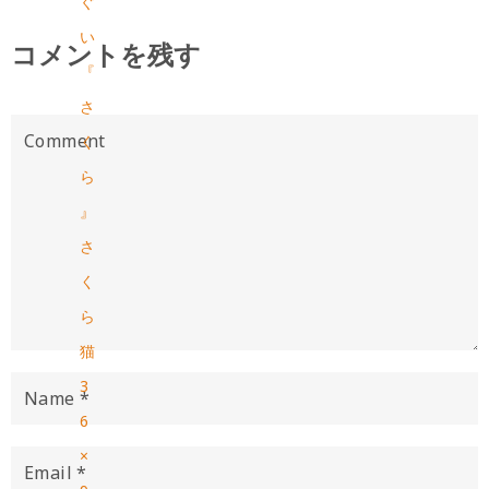
ぐ
い
コメントを残す
『
さ
く
ら
』
さ
く
ら
猫
3
6
×