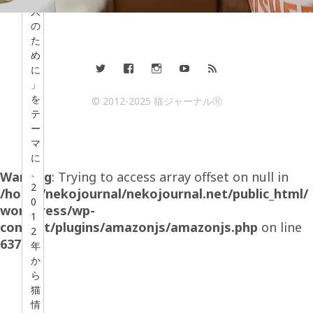
人
の
た
め
に
」
を
© 2012-2025 猫ジャーナルⓇ
テ
ー
マ
に
、
Warning
: Trying to access array offset on null in
2
/home/nekojournal/nekojournal.net/public_html/
0
wordpress/wp-
1
content/plugins/amazonjs/amazonjs.php
on line
2
637
年
か
ら
猫
情