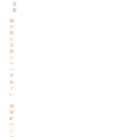
里
親
猫
が
助
か
る
猫
ジ
ャ
ー
手
ぬ
ぐ
い
、
神
保
町
の
に
ゃ