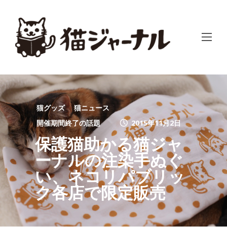
猫グッズ
猫ニュース
開催期間終了の話題
2015年11月2日
保護猫助かる猫ジャ
ーナルの注染手ぬぐ
い、ネコリパブリッ
ク各店で限定販売