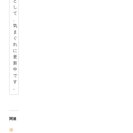
と
し
て
、
気
ま
ぐ
れ
に
更
新
中
で
す
。
関連
保