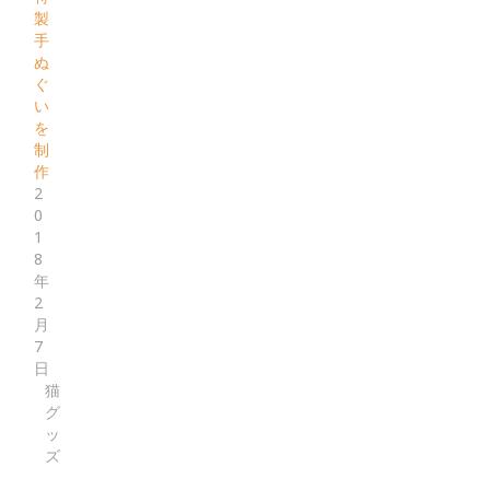
製
手
ぬ
ぐ
い
を
制
作
2
0
1
8
年
2
月
7
日
猫
グ
ッ
ズ