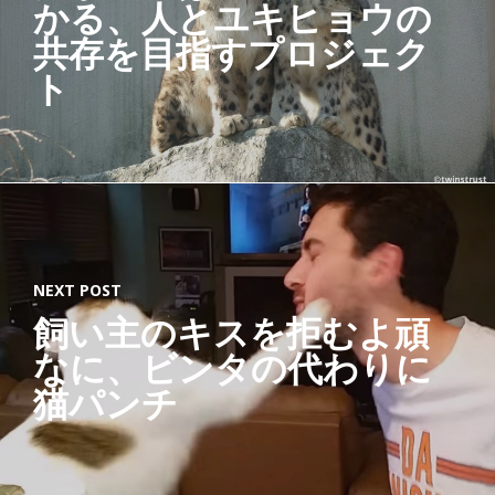
かる、人とユキヒョウの
ー
ナ
共存を目指すプロジェク
リ
ス
ト
ト
「
す
べ
て
の
猫
と
、
NEXT POST
猫
飼い主のキスを拒むよ頑
を
愛
なに、ビンタの代わりに
す
猫パンチ
る
す
べ
て
の