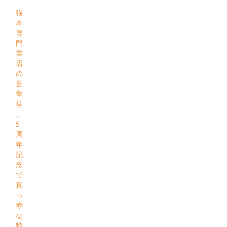
猫
本
専
門
書
店
の
吾
輩
堂
、
5
周
年
記
念
で
真
っ
赤
な
特