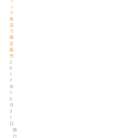
リ
ッ
ク
各
店
で
限
定
販
売
2
0
1
7
年
1
0
月
3
1
日
猫
の