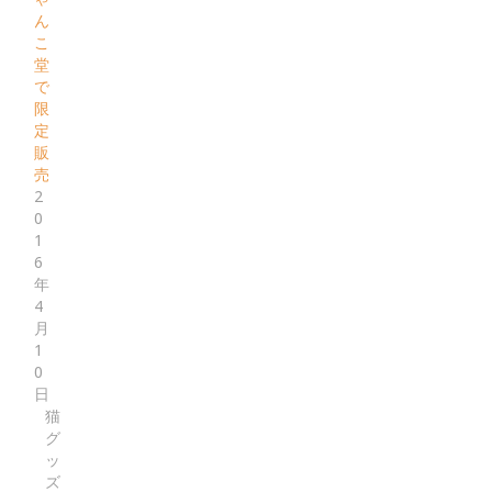
ん
こ
堂
で
限
定
販
売
2
0
1
6
年
4
月
1
0
日
猫
グ
ッ
ズ