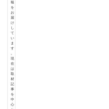
報
を
お
届
け
し
て
い
ま
す
。
現
在
は
取
材
記
事
を
中
心