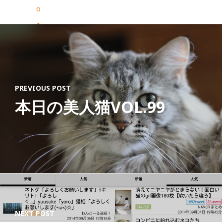
o
c
o
n
e
PREVIOUS POST
c
本日の美人猫VOL.99
o
1
個
箱
入
日
本
NEXT POST
製