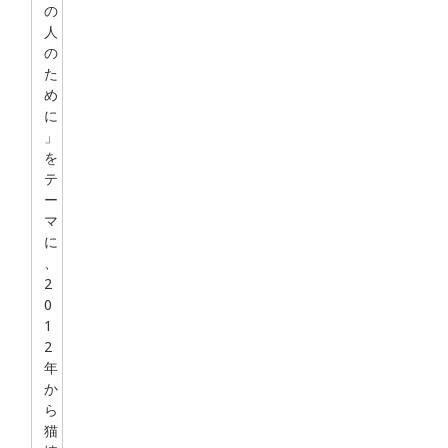
の
人
の
た
め
に
」
を
テ
ー
マ
に
、
2
0
1
2
年
か
ら
猫