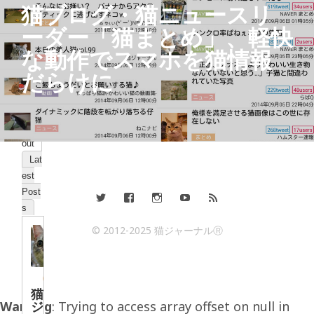
猫ブログ・猫ニュースリ
6
ーダー「猫まとめ」、軽快
6
な動作でスマホを猫情報
7
だらけに
9
Ab
out
Lat
est
Post
s
© 2012-2025 猫ジャーナルⓇ
猫
Warning
ジ
: Trying to access array offset on null in