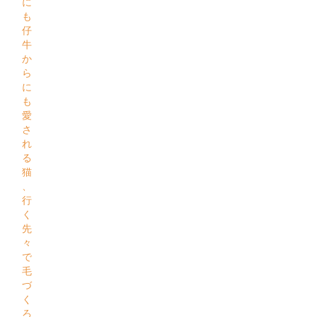
に
も
仔
牛
か
ら
に
も
愛
さ
れ
る
猫
、
行
く
先
々
で
毛
づ
く
ろ