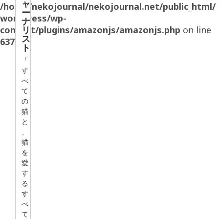
ャ
/home/nekojournal/nekojournal.net/public_html/
ー
wordpress/wp-
ナ
content/plugins/amazonjs/amazonjs.php
リ
on line
ス
637
ト
「
す
べ
て
の
猫
と
、
猫
を
愛
す
る
す
べ
て