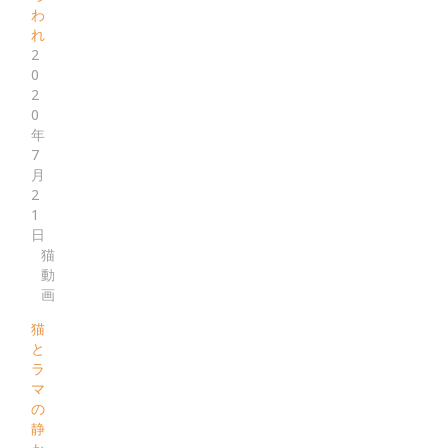
わ
れ
2
0
2
0
年
7
月
2
1
日
猫
動
画
猫
と
ラ
マ
の
静