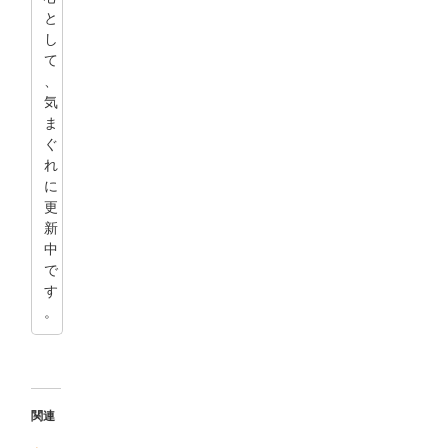
と
し
て
、
気
ま
ぐ
れ
に
更
新
中
で
す
。
関連