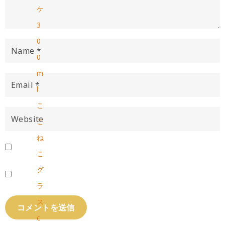
ケ
3
0
0
m
l
こ
こ
ね
こ
グ
ラ
ス
c