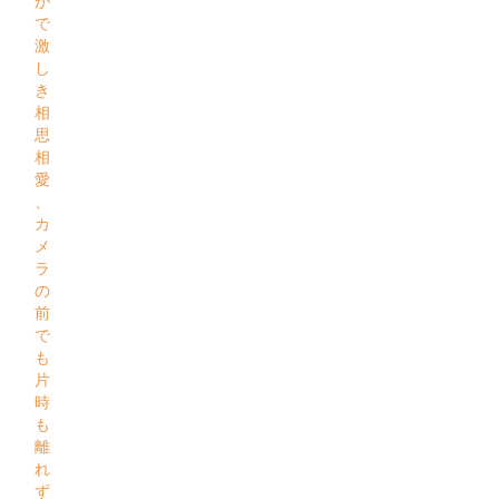
か
で
激
し
き
相
思
相
愛
、
カ
メ
ラ
の
前
で
も
片
時
も
離
れ
ず