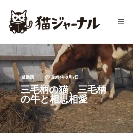
猫動画
2014年9月7日
三毛柄の猫、三毛柄
の牛と相思相愛