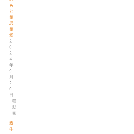
も
と
相
思
相
愛
2
0
2
4
年
9
月
2
0
日
猫
動
画
親
牛