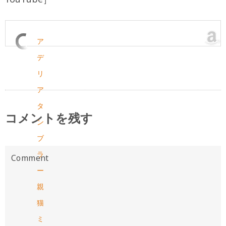
ア
デ
リ
ア
タ
コメントを残す
ン
ブ
ラ
ー
親
猫
ミ