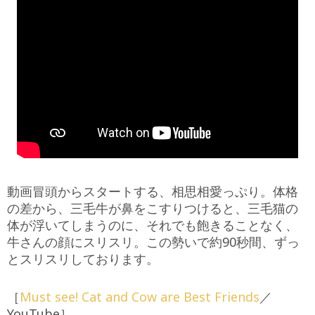
動画冒頭からスタートする、相思相愛っぷり。体格
の差から、三毛牛が鼻をこすりつけると、三毛猫の
体が浮いてしまうのに、それでも飽きることなく、
牛さんの顔にスリスリ。この勢いで約90秒間、ずっ
とスリスリしております。
［
Must see! Cat and Cow are Best Friends
／
YouTube］