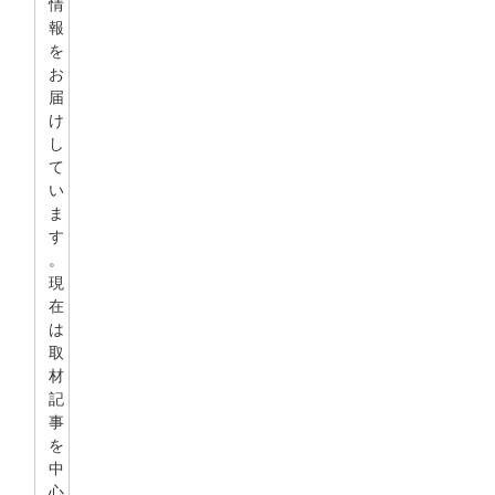
情
報
を
お
届
け
し
て
い
ま
す
。
現
在
は
取
材
記
事
を
中
心