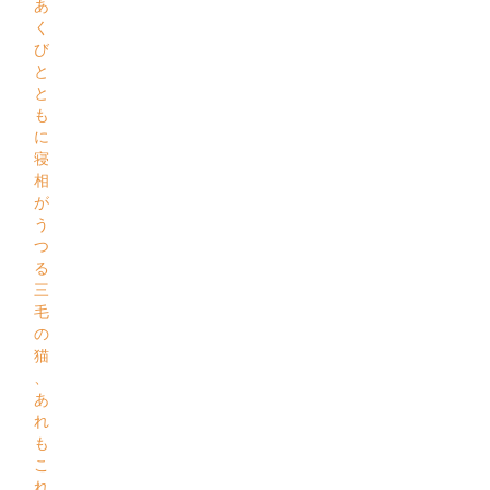
あ
く
び
と
と
も
に
寝
相
が
う
つ
る
三
毛
の
猫
、
あ
れ
も
こ
れ