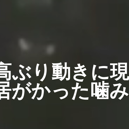
高ぶり動きに
居がかった噛み