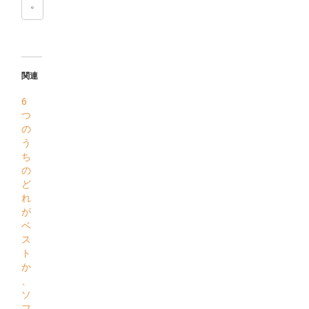
。
関連
6
つ
の
う
ち
の
ど
れ
が
ベ
ス
ト
か
、
ソ
フ