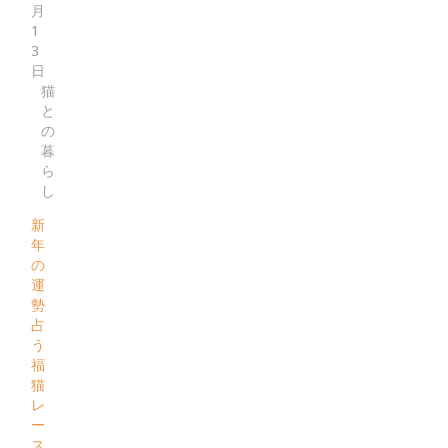
月
1
3
日
猫
と
の
暮
ら
し
新
年
の
運
勢
占
う
福
猫
レ
ー
ス