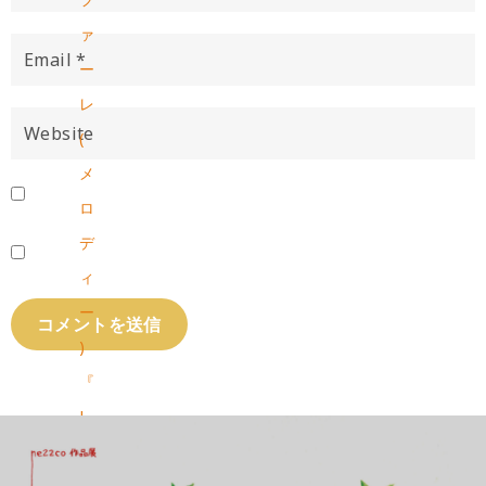
ァ
ー
レ
(
メ
ロ
デ
ィ
ー
)
『
J
R
A