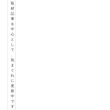
取
材
記
事
を
中
心
と
し
て
、
気
ま
ぐ
れ
に
更
新
中
で
す