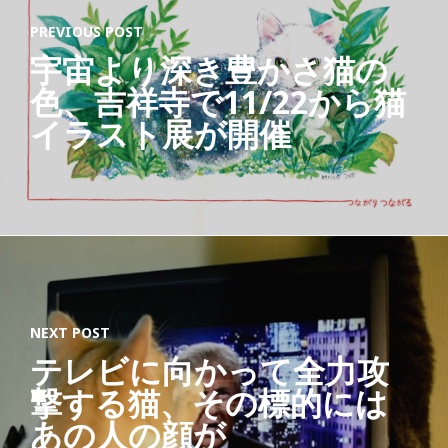
PREVIOUS POST
・
宇宙より深き豊かさ猫の
中
色、吉祥寺で11/22から猫
央
イラスト展が開催
競
馬
』
よ
り
Ab
NEXT POST
out
テレビに向かって全力攻
Lat
撃する猫、その標的には
est
Post
あの人の顔が
s