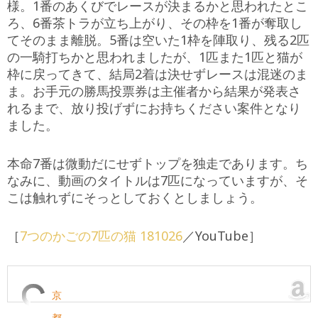
様。1番のあくびでレースが決まるかと思われたとこ
ろ、6番茶トラが立ち上がり、その枠を1番が奪取し
てそのまま離脱。5番は空いた1枠を陣取り、残る2匹
の一騎打ちかと思われましたが、1匹また1匹と猫が
枠に戻ってきて、結局2着は決せずレースは混迷のま
ま。お手元の勝馬投票券は主催者から結果が発表さ
れるまで、放り投げずにお持ちください案件となり
ました。
本命7番は微動だにせずトップを独走であります。ち
なみに、動画のタイトルは7匹になっていますが、そ
こは触れずにそっとしておくとしましょう。
［
7つのかごの7匹の猫 181026
／YouTube］
京
都