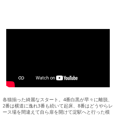
各猫揃った綺麗なスタート。4番白黒が早々に離脱、
2番は横道に逸れ3番も続いて起床、8番はどうやらレ
ース場を間違えて自ら扉を開けて淀駅へと行った模