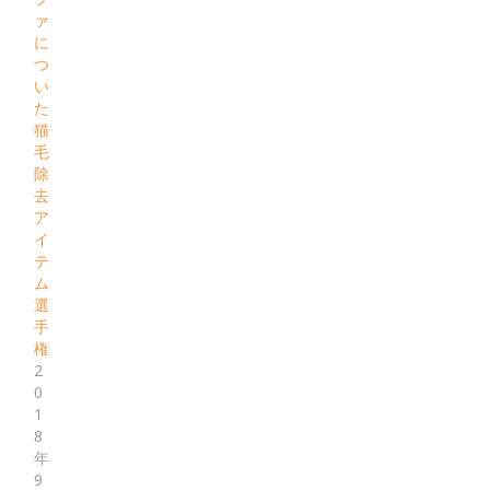
ァ
に
つ
い
た
猫
毛
除
去
ア
イ
テ
ム
選
手
権
2
0
1
8
年
9