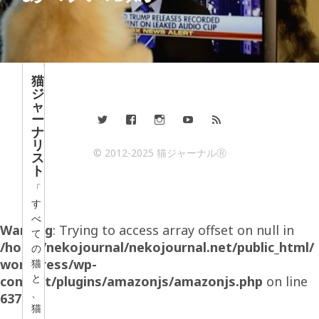
猫
ジ
ャ
ー
ナ
リ
© 2012-2025 猫ジャーナルⓇ
ス
ト
「
す
べ
Warning
: Trying to access array offset on null in
て
/home/nekojournal/nekojournal.net/public_html/
の
wordpress/wp-
猫
と
content/plugins/amazonjs/amazonjs.php
on line
、
637
猫