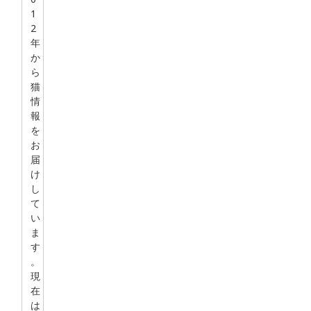
1
2
年
か
ら
猫
情
報
を
お
届
け
し
て
い
ま
す
。
現
在
は