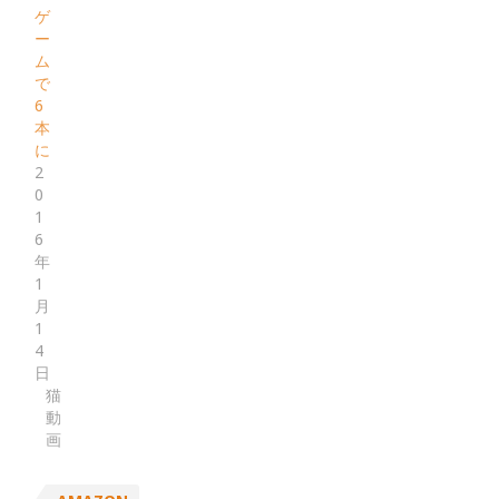
ゲ
ー
ム
で
6
本
に
2
0
1
6
年
1
月
1
4
日
猫
動
画