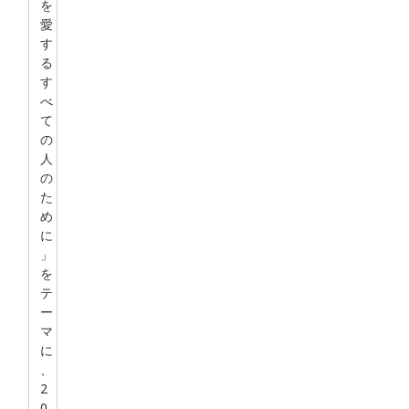
を
愛
す
る
す
べ
て
の
人
の
た
め
に
」
を
テ
ー
マ
に
、
2
0