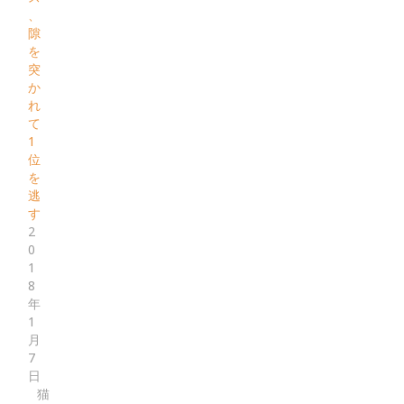
、
隙
を
突
か
れ
て
1
位
を
逃
す
2
0
1
8
年
1
月
7
日
猫