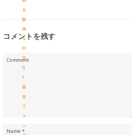
＆
阪
神
コメントを残す
＆
中
京
G
1
競
走
フ
ァ
ン
フ