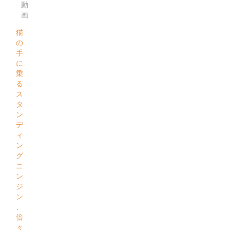
動
画
猫
の
手
に
乗
る
ス
タ
ン
デ
ィ
ン
グ
ニ
ン
ジ
ン
、
倍
々