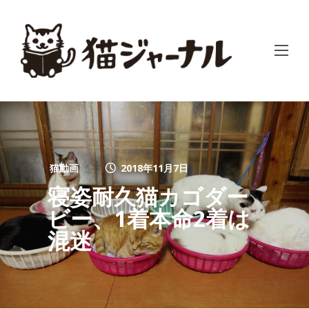
猫動画
2018年11月7日
寝姿耐久猫カゴダー
ビー、1着本命2着は
混迷