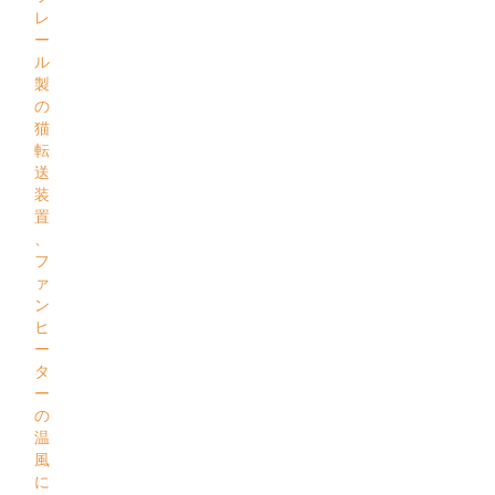
レ
ー
ル
製
の
猫
転
送
装
置
、
フ
ァ
ン
ヒ
ー
タ
ー
の
温
風
に