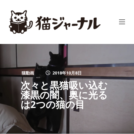
猫動画
2018年10月8日
次々と黒猫吸い込む
漆黒の闇、奥に光る
は2つの猫の目