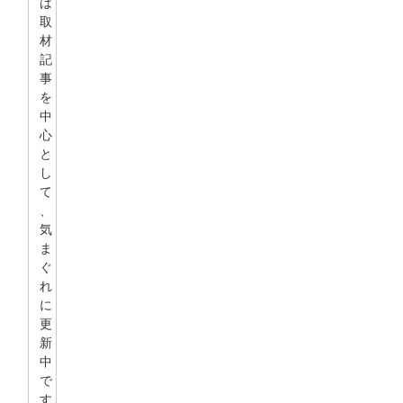
は
取
材
記
事
を
中
心
と
し
て
、
気
ま
ぐ
れ
に
更
新
中
で
す