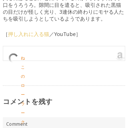
口をうろうろ。隙間に目を遣ると、吸引された黒猫
の目だけが怪しく光り、3連休の終わりにモヤる人た
ちを吸引しようとしているようであります。
［
押し入れに入る猫
／YouTube］
ね
こ
の
ロ
ー
コメントを残す
ラ
ー
ク