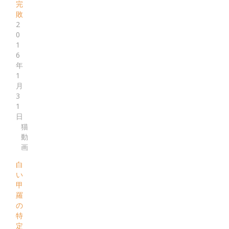
完
敗
2
0
1
6
年
1
月
3
1
日
猫
動
画
白
い
甲
羅
の
特
定