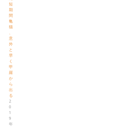
短
期
間
亀
猫
、
意
外
と
早
く
甲
羅
か
ら
出
る
2
0
1
9
年