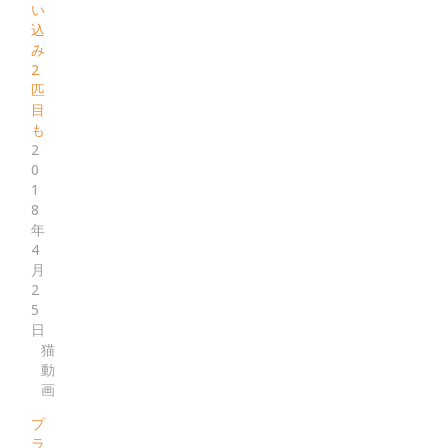
い
込
み
2
匹
目
も
2
0
1
8
年
4
月
2
5
日
猫
動
画
プ
ラ