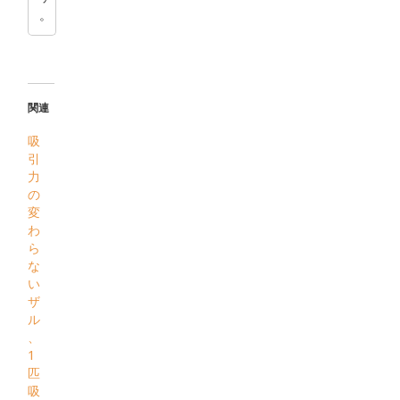
。
関連
吸
引
力
の
変
わ
ら
な
い
ザ
ル
、
1
匹
吸