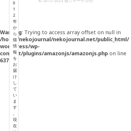
© 2012-2025 猫ジャーナルⓇ
0
1
2
年
か
Warning
: Trying to access array offset on null in
ら
/home/nekojournal/nekojournal.net/public_html/
猫
wordpress/wp-
情
報
content/plugins/amazonjs/amazonjs.php
on line
を
637
お
届
け
し
て
い
ま
す
。
現
在