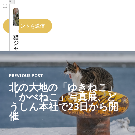
s
猫
ジ
ャ
ー
ナ
リ
ス
ト
PREVIOUS POST
「
北の大地の「ゆきねこ」
す
「かべねこ」写真展、ど
べ
て
うしん本社で23日から開
の
催
猫
と
、
猫