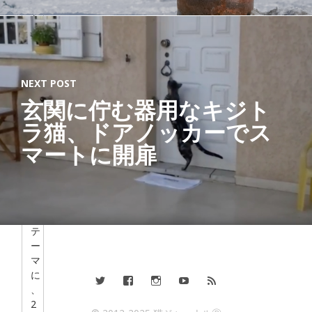
を
愛
す
る
す
NEXT POST
べ
て
玄関に佇む器用なキジト
の
ラ猫、ドアノッカーでス
人
の
マートに開扉
た
め
に
」
を
テ
ー
マ
に
、
2