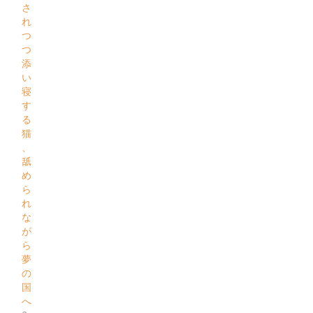
さ
れ
つ
つ
添
い
寝
す
る
猫
、
舐
め
ら
れ
な
が
ら
夢
の
国
へ