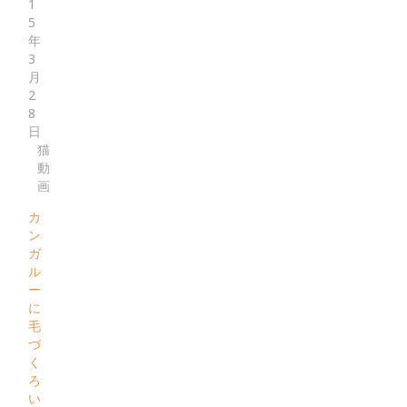
1
5
年
3
月
2
8
日
猫
動
画
カ
ン
ガ
ル
ー
に
毛
づ
く
ろ
い