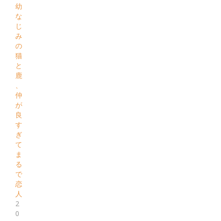
幼
な
じ
み
の
猫
と
鹿
、
仲
が
良
す
ぎ
て
ま
る
で
恋
人
2
0