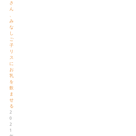
さ
ん
、
み
な
し
ご
子
リ
ス
に
お
乳
を
飲
ま
せ
る
2
0
2
1