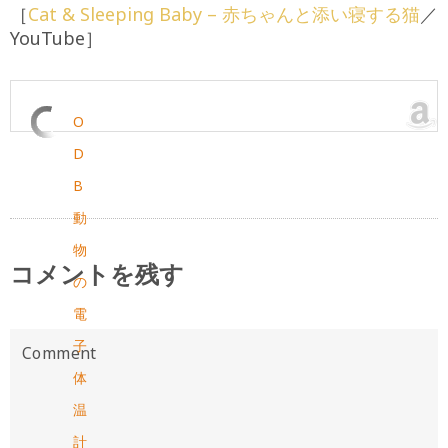
［
Cat & Sleeping Baby – 赤ちゃんと添い寝する猫
／
YouTube］
O
D
B
動
物
コメントを残す
の
電
子
体
温
計