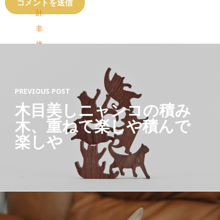
計
非
接
触
PREVIOUS POST
Ab
木目美しニャンコの積み
out
Lat
木、重ねて楽しや積んで
est
楽しや
Post
s
猫
ジ