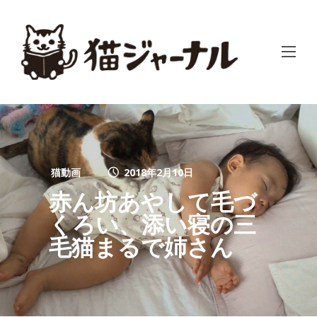
猫動画
2018年2月10日
赤ん坊あやして毛づ
くろい、添い寝の三
毛猫まるで姉さん