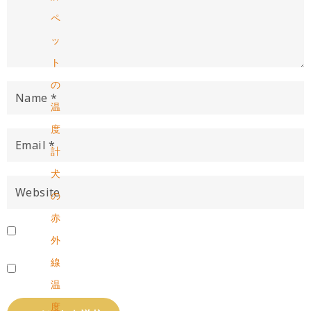
ペ
ッ
ト
の
温
度
計
犬
の
赤
外
線
温
度