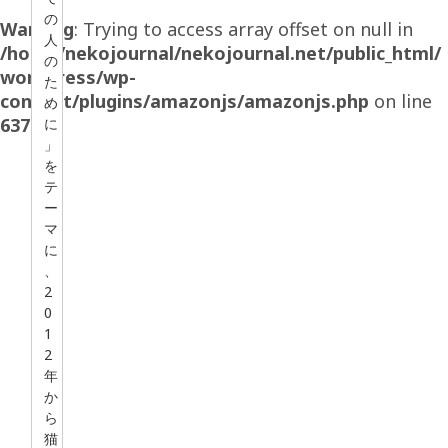
の
Warning
: Trying to access array offset on null in
人
/home/nekojournal/nekojournal.net/public_html/
の
wordpress/wp-
た
content/plugins/amazonjs/amazonjs.php
on line
め
637
に
」
を
テ
ー
マ
に
、
2
0
1
2
年
か
ら
猫