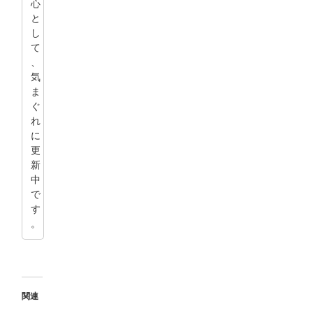
心
と
し
て
、
気
ま
ぐ
れ
に
更
新
中
で
す
。
関連