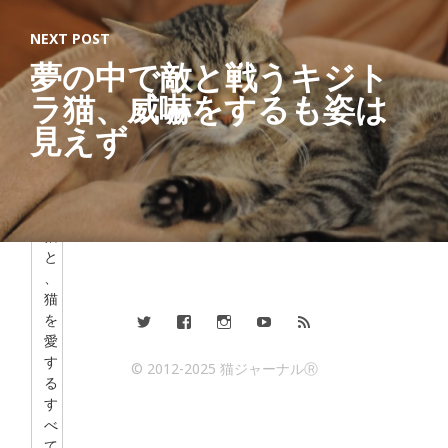
ャ
ー
NEXT POST
ナ
夢の中で敵と戦うキジト
リ
ス
ラ猫、威嚇をするも姿は
ト
見えず
「
す
べ
て
の
猫
と
、
猫
を
愛
す
© 2012-2025 猫ジャーナルⓇ
る
す
べ
て