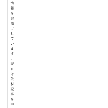
情
報
を
お
届
け
し
て
い
ま
す
。
現
在
は
取
材
記
事
を
中