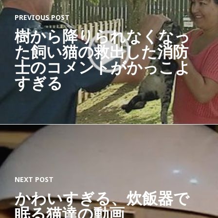
ネ
PREVIOUS POST
コ
樹から降りられなくなっ
限
た飼い猫の救出した消防
定
士のコメントがかっこよ
キ
すぎる
ャ
ン
バ
ス
ス
ニ
ー
NEXT POST
カ
かわいすぎる、炊飯器で
ー
眠る猫達の動画