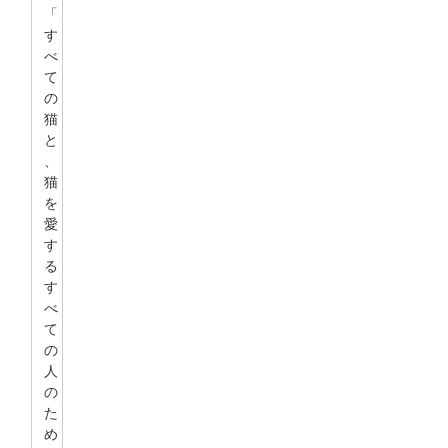
「
す
べ
て
の
猫
と
、
猫
を
愛
す
る
す
べ
て
の
人
の
た
め