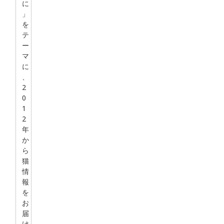
に
」
を
テ
ー
マ
に
、
2
0
1
2
年
か
ら
猫
情
報
を
お
届
け