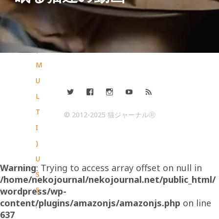
マ
ル
チ
(
M
U
L
T
© 2012-2025 猫ジャーナルⓇ
I
)
U
Warning
: Trying to access array offset on null in
S
/home/nekojournal/nekojournal.net/public_html/
5
wordpress/wp-
content/plugins/amazonjs/amazonjs.php
on line
.
637