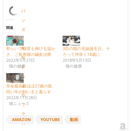
バ
ン
関連
ズ
V
A
和らいで猫背も伸びる温か
3匹の猫の兄妹誕生日、そ
さ、ご長寿猫の鍼灸治療
ろって仲良く18歳に
N
2022年5月27日
2018年5月13日
猫の健康
猫の健康
S
ユ
ニ
存命最高齢ほぼ27歳の猫、
同い年の飼い主と暮らす
セ
2022年11月28日
猫ニュース
ッ
ク
AMAZON
YOUTUBE
動画
ス