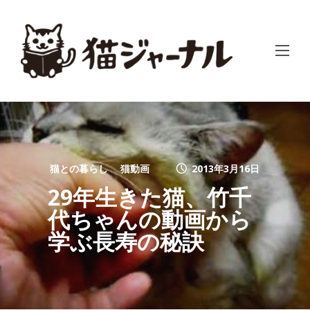
猫との暮らし
猫動画
2013年3月16日
29年生きた猫、竹千
代ちゃんの動画から
学ぶ長寿の秘訣