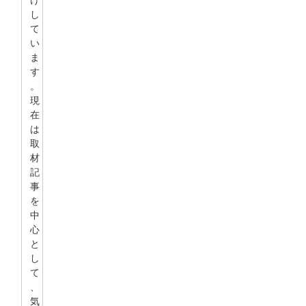
し
て
い
ま
す
。
現
在
は
取
材
記
事
を
中
心
と
し
て
、
気