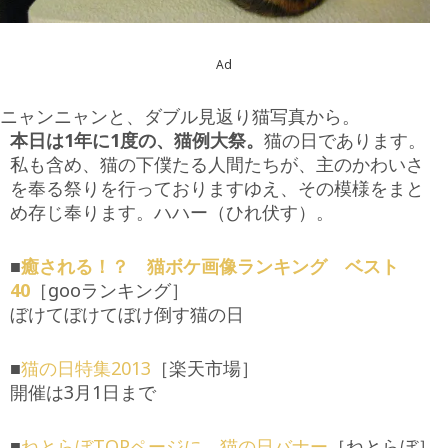
Ad
ニャンニャンと、ダブル見返り猫写真から。
本日は1年に1度の、猫例大祭。
猫の日であります。
私も含め、猫の下僕たる人間たちが、主のかわいさ
を奉る祭りを行っておりますゆえ、その模様をまと
め存じ奉ります。ハハー（ひれ伏す）。
■
癒される！？ 猫ボケ画像ランキング ベスト
40
［gooランキング］
ぼけてぼけてぼけ倒す猫の日
■
猫の日特集2013
［楽天市場］
開催は3月1日まで
■
ねとらぼTOPページに、猫の日バナー
［ねとらぼ］