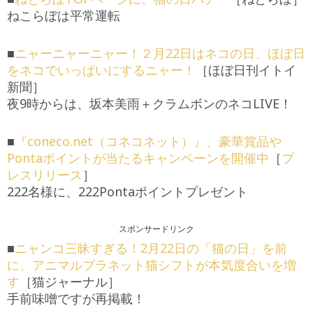
ねこらぼは平常運転
■
ニャーニャーニャー！２月22日はネコの日、ほぼ日
をネコでいっぱいにするニャー！
［ほぼ日刊イトイ
新聞］
夜9時からは、坂本美雨＋クラムボンのネコLIVE！
■
『coneco.net（コネコネット）』、豪華賞品や
Pontaポイントが当たるキャンペーンを開催中
［
プ
レスリリース
］
222名様に、222Pontaポイントプレゼント
スポンサードリンク
■
ニャンコ三昧すぎる！2月22日の「猫の日」を前
に、アニマルプラネット猫シフトが本気度合いを増
す
［猫ジャーナル］
手前味噌ですが再掲載！