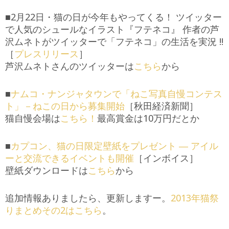
■2月22日・猫の日が今年もやってくる！ ツイッター
で人気のシュールなイラスト『フテネコ』 作者の芦
沢ムネトがツイッターで「フテネコ」の生活を実況 !!
［
プレスリリース
］
芦沢ムネトさんのツイッターは
こちら
から
■
ナムコ・ナンジャタウンで「ねこ写真自慢コンテス
ト」－ねこの日から募集開始
［秋田経済新聞］
猫自慢会場は
こちら！
最高賞金は10万円だとか
■
カプコン、猫の日限定壁紙をプレゼント ― アイル
ーと交流できるイベントも開催
［インボイス］
壁紙ダウンロードは
こちら
から
追加情報ありましたら、更新しますー。
2013年猫祭
りまとめその2はこちら
。