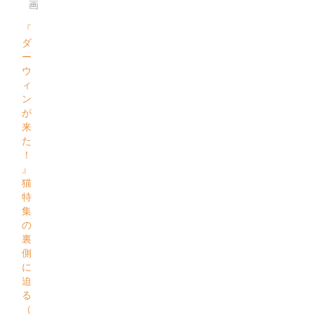
画
『
ダ
ー
ウ
ィ
ン
が
来
た
！
』
猫
特
集
の
裏
側
に
迫
る
（