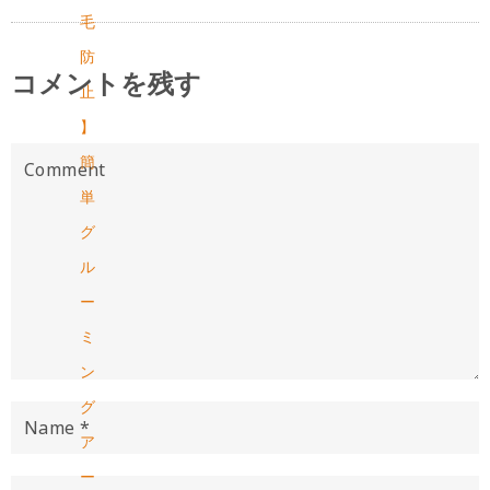
毛
防
コメントを残す
止
】
簡
単
グ
ル
ー
ミ
ン
グ
ア
ー