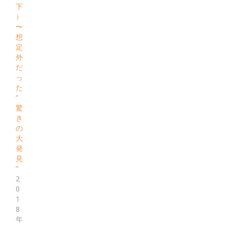
下
）
〜
想
定
外
だ
っ
た
”
驚
き
の
大
発
見
”
2
0
1
8
年