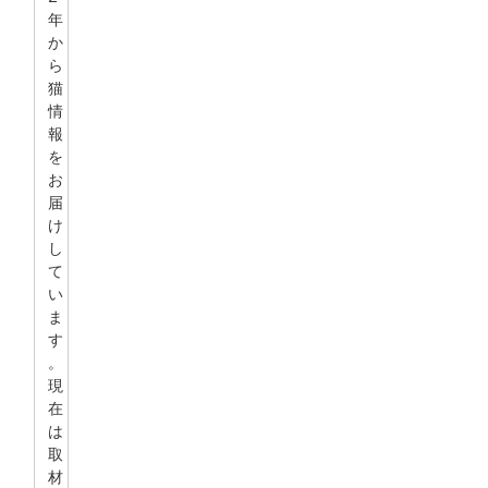
年
か
ら
猫
情
報
を
お
届
け
し
て
い
ま
す
。
現
在
は
取
材