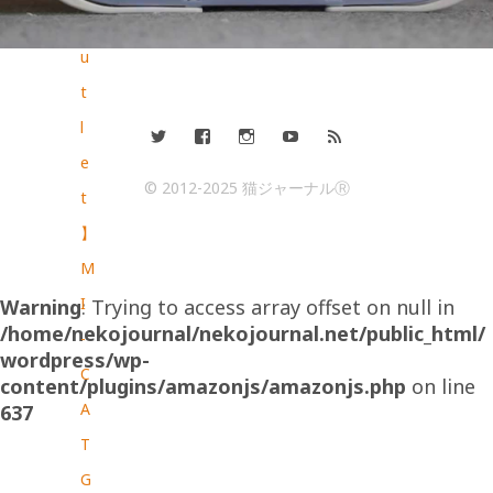
o
u
t
l
e
© 2012-2025 猫ジャーナルⓇ
t
】
M
I
Warning
: Trying to access array offset on null in
/home/nekojournal/nekojournal.net/public_html/
-
wordpress/wp-
C
content/plugins/amazonjs/amazonjs.php
on line
A
637
T
G