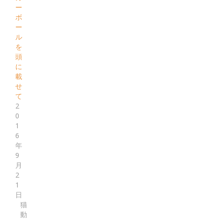
ー
ボ
ー
ル
を
頭
に
載
せ
て
2
0
1
6
年
9
月
2
1
日
猫
動