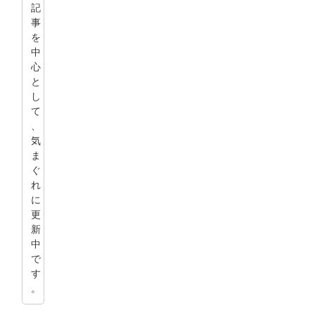
記
事
を
中
心
と
し
て
、
気
ま
ぐ
れ
に
更
新
中
で
す
。