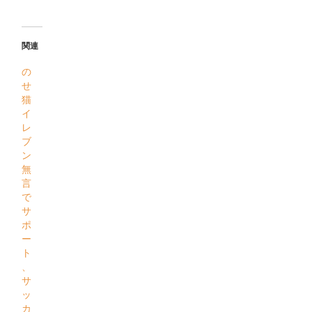
関連
の
せ
猫
イ
レ
ブ
ン
無
言
で
サ
ポ
ー
ト
、
サ
ッ
カ