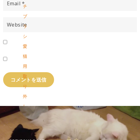
チ
ブ
ラ
シ
愛
猫
用
取
り
外
し
可
能
毛