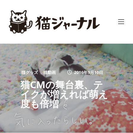
猫グッズ
猫動画
2016年9月10日
猫CMの舞台裏、テ
イクが増えれば萌え
度も倍増