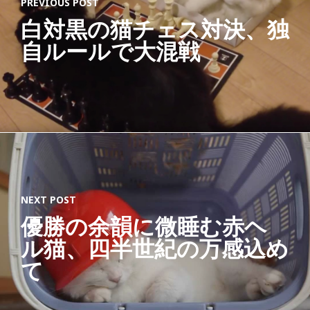
PREVIOUS POST
づ
白対黒の猫チェス対決、独
く
自ルールで大混戦
ろ
い
お
手
入
れ
処
NEXT POST
理
優勝の余韻に微睡む赤ヘ
【
ル猫、四半世紀の万感込め
I
て
.
T