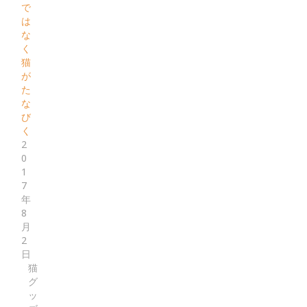
で
は
な
く
猫
が
た
な
び
く
2
0
1
7
年
8
月
2
日
猫
グ
ッ