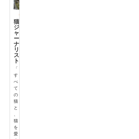
猫
ジ
ャ
ー
ナ
リ
ス
ト
「
す
べ
て
の
猫
と
、
猫
を
愛