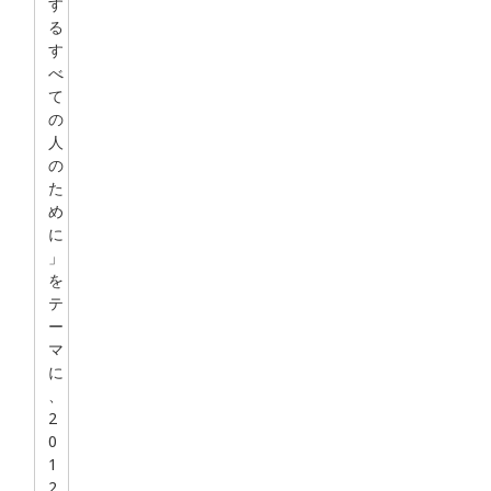
す
る
す
べ
て
の
人
の
た
め
に
」
を
テ
ー
マ
に
、
2
0
1
2