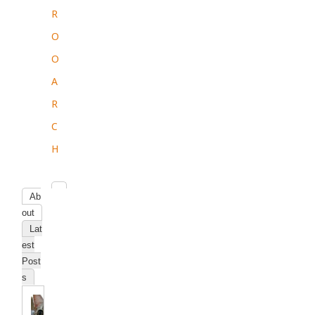
R
O
O
A
R
C
H
Ab
out
Lat
est
Post
s