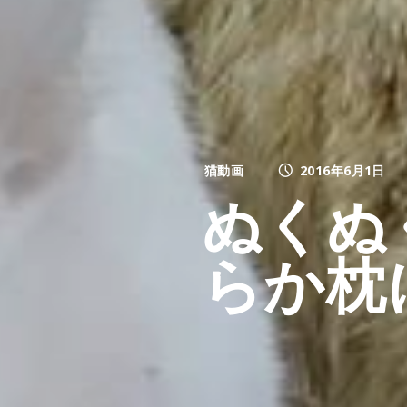
猫動画
2016年6月1日
ぬくぬ
らか枕