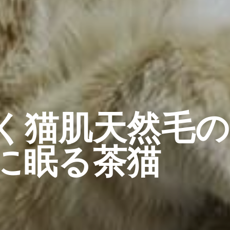
く猫肌天然毛
に眠る茶猫