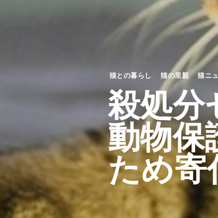
猫との暮らし
猫の里親
猫ニ
殺処分
動物保
ため寄