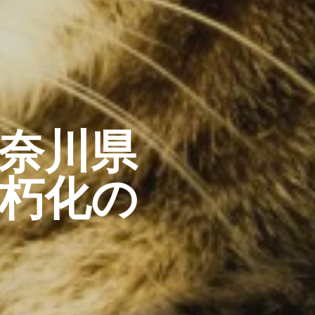
奈川県
朽化の