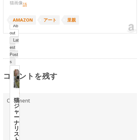
猫画像
語
AMAZON
アート
里親
Ab
out
Lat
est
Post
s
コメントを残す
猫
ジ
ャ
ー
ナ
リ
ス
ト