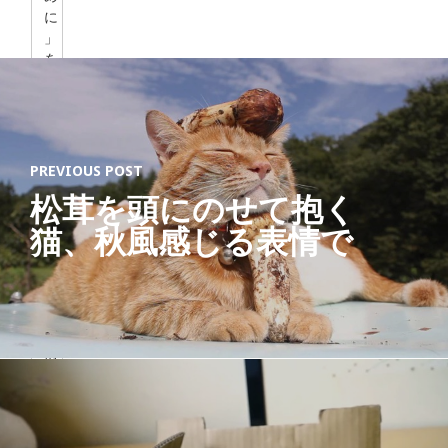
に
」
を
テ
ー
マ
に
、
PREVIOUS POST
2
松茸を頭にのせて抱く
0
1
猫、秋風感じる表情で
2
年
か
ら
猫
情
報
を
お
届