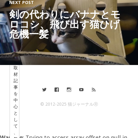
NEXT POST
け
し
剣の代わりにバナナとモ
て
ロコシ、飛び出す猫ひげ
い
ま
危機一髪
す
。
現
在
は
取
材
記
事
を
中
© 2012-2025 猫ジャーナルⓇ
心
と
し
て
、
Warning
: Trying to access array offset on null in