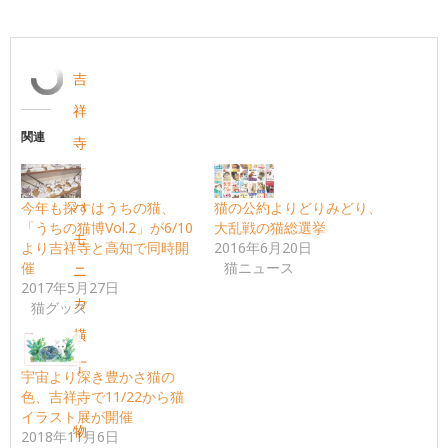
吉
祥
関連
寺
「
ハ
今年も探すはうちの猫、
猫の公約よりどりみどり、
「うちの猫博Vol.2」が6/10
大乱戦の猫総選挙
モ
より吉祥寺と高知で同時開
2016年6月20日
催
猫ニュース
ニ
2017年5月27日
カ
猫グッズ
横
丁
宇宙より深き豊かさ猫の
色、吉祥寺で11/22から猫
」
イラスト展が開催
物
2018年11月6日