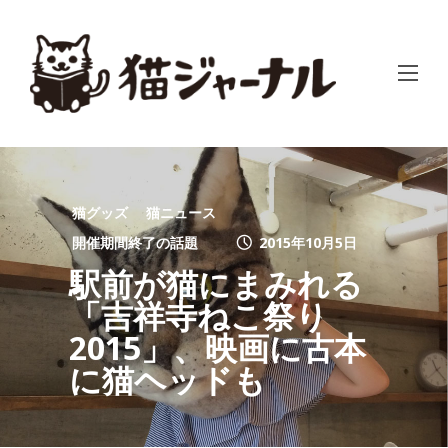
猫グッズ
猫ニュース
開催期間終了の話題
2015年10月5日
駅前が猫にまみれる
「吉祥寺ねこ祭り
2015」、映画に古本
に猫ヘッドも