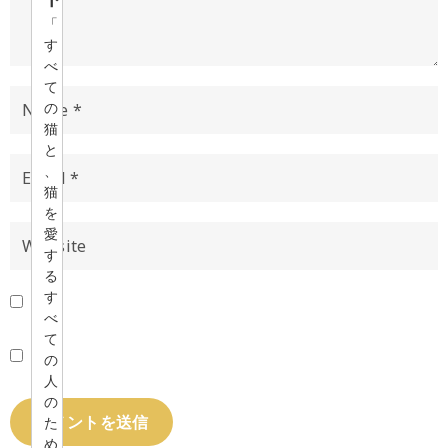
「
す
べ
て
の
猫
と
、
猫
を
愛
す
る
す
べ
て
の
人
の
た
め