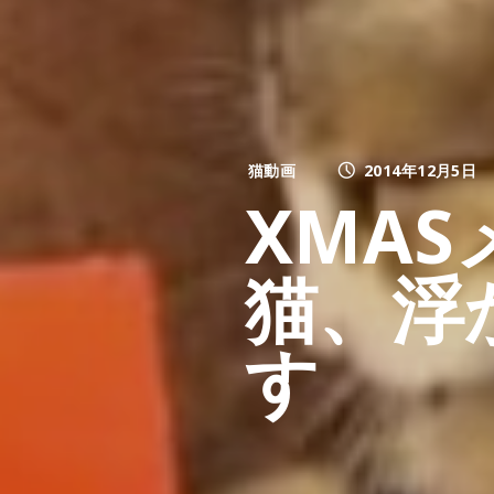
猫動画
2014年12月5日
XMA
猫、浮
す