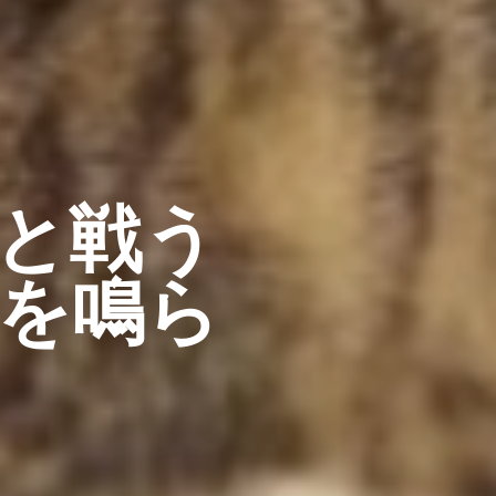
ドと戦う
を鳴ら