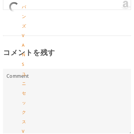
バ
ン
ズ
V
A
コメントを残す
N
S
ユ
ニ
セ
ッ
ク
ス
V