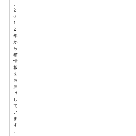
、
2
0
1
2
年
か
ら
猫
情
報
を
お
届
け
し
て
い
ま
す
。