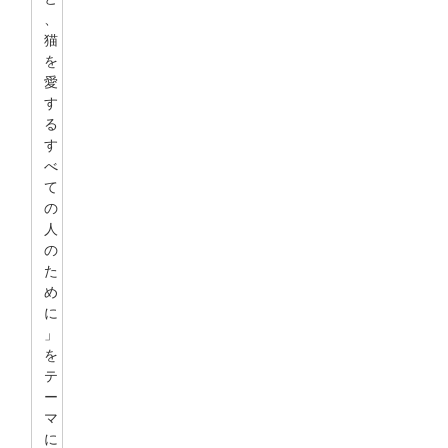
、
猫
を
愛
す
る
す
べ
て
の
人
の
た
め
に
」
を
テ
ー
マ
に