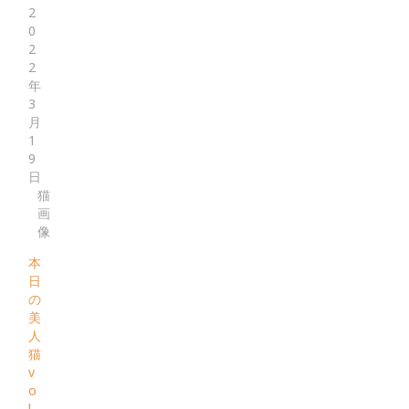
2
0
2
2
年
3
月
1
9
日
猫
画
像
本
日
の
美
人
猫
v
o
l