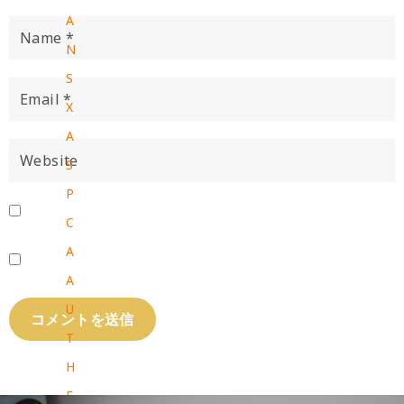
A
N
S
X
A
S
P
C
A
A
U
T
H
E