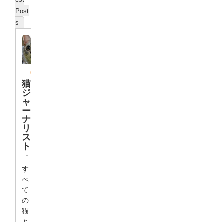
Post
s
猫
ジ
ャ
ー
ナ
リ
ス
ト
「
す
べ
て
の
猫
と