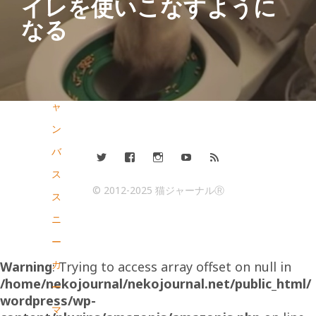
イレを使いこなすように
コ
なる
限
定
キ
ャ
ン
バ
ス
© 2012-2025 猫ジャーナルⓇ
ス
ニ
ー
カ
Warning
: Trying to access array offset on null in
/home/nekojournal/nekojournal.net/public_html/
ー
wordpress/wp-
マ