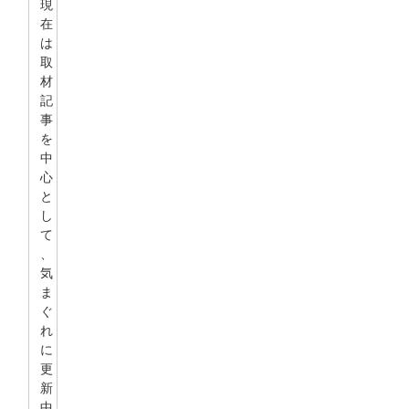
現
在
は
取
材
記
事
を
中
心
と
し
て
、
気
ま
ぐ
れ
に
更
新
中