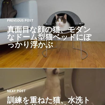
N
T
PREVIOUS POST
I
真面目な顔の猫、モダン
C
なドーム型猫ベッドにぽ
K
っかり浮かぶ
I
T
T
Y
C
A
T
NEXT POST
猫
訓練を重ねた猫、水洗ト
ネ