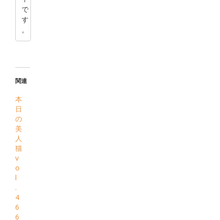
で
す
。
関連
本
日
の
美
人
猫
v
o
l
.
4
6
6