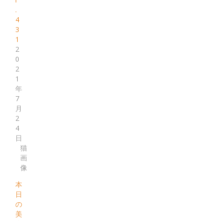
.
4
3
1
2
0
2
1
年
7
月
2
4
日
猫
画
像
本
日
の
美