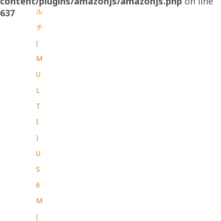
content/plugins/amazonjs/amazonjs.php
on line
ル
637
チ
(
M
U
L
T
I
)
U
S
6
M
(