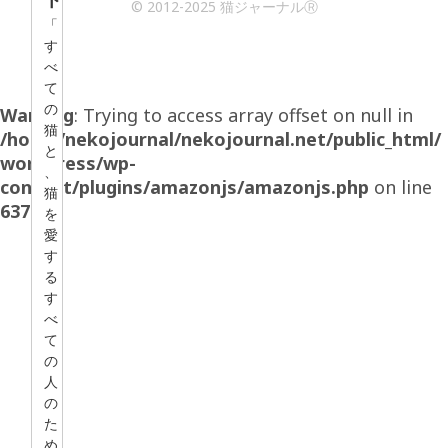
© 2012-2025 猫ジャーナルⓇ
「
す
べ
て
の
Warning
: Trying to access array offset on null in
猫
/home/nekojournal/nekojournal.net/public_html/
と
wordpress/wp-
、
content/plugins/amazonjs/amazonjs.php
on line
猫
637
を
愛
す
る
す
べ
て
の
人
の
た
め