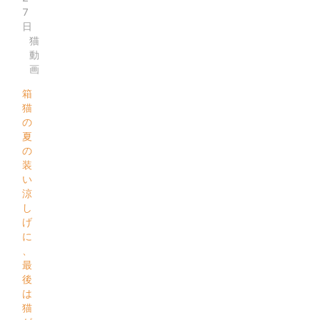
7
日
猫
動
画
箱
猫
の
夏
の
装
い
涼
し
げ
に
、
最
後
は
猫