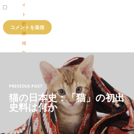
イ
ト
肥
満
傾
向
の
成
猫
PREVIOUS POST
用
猫の日本史：「猫」の初出
1
史料は何か
.
7
k