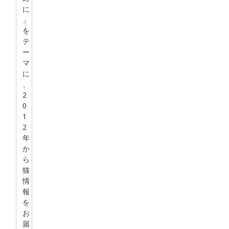
に
」
を
テ
ー
マ
に
、
2
0
1
2
年
か
ら
猫
情
報
を
お
届