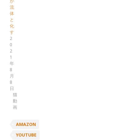
が
流
体
と
化
す
2
0
2
1
年
8
月
8
日
猫
動
画
AMAZON
YOUTUBE