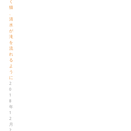
く
猫
、
清
水
が
滝
を
流
れ
る
よ
う
に
2
0
1
8
年
1
2
月
2