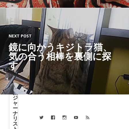
g
Ab
out
NEXT POST
Lat
鏡に向かうキジトラ猫、
est
Post
気の合う相棒を裏側に探
s
す
猫
ジ
ャ
ー
ナ
リ
ス
ト