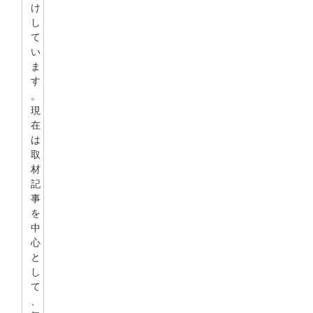
け
し
て
い
ま
す
。
現
在
は
取
材
記
事
を
中
心
と
し
て
、