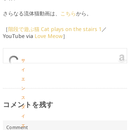
さらなる流体猫動画は、
こちら
から。
［
階段で遊ぶ猫 Cat plays on the stairs 1
／
YouTube via
Love Meow
］
サ
イ
エ
ン
ス
コメントを残す
ダ
イ
エ