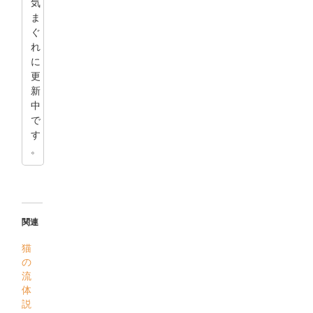
気
ま
ぐ
れ
に
更
新
中
で
す
。
関連
猫
の
流
体
説