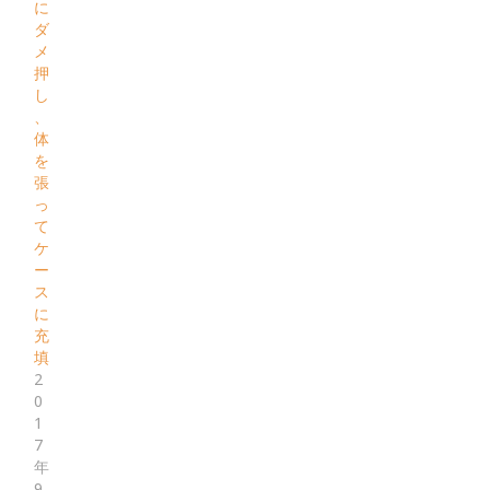
に
ダ
メ
押
し
、
体
を
張
っ
て
ケ
ー
ス
に
充
填
2
0
1
7
年
9