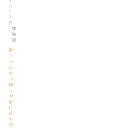
月
1
7
日
猫
動
画
滑
ら
か
に
か
つ
ゆ
る
や
か
に
落
ち
行