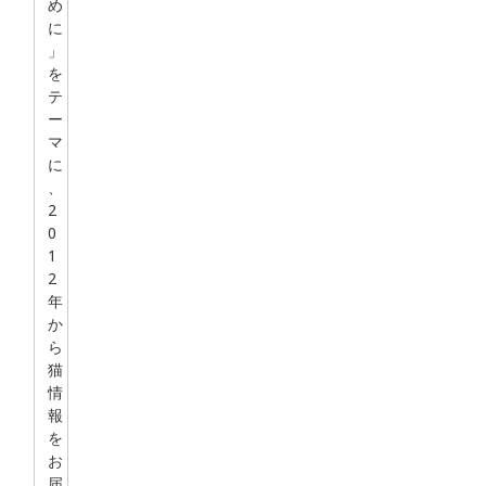
め
に
」
を
テ
ー
マ
に
、
2
0
1
2
年
か
ら
猫
情
報
を
お
届