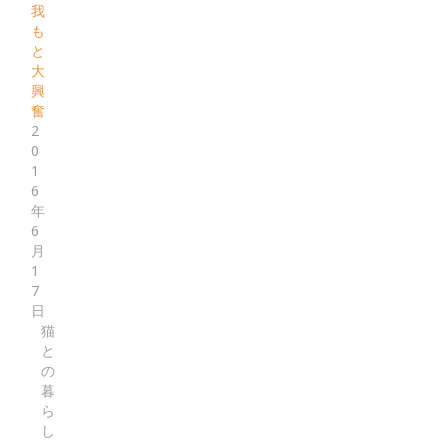
我
も
と
大
興
奮
2
0
1
6
年
6
月
1
7
日
猫
と
の
暮
ら
し