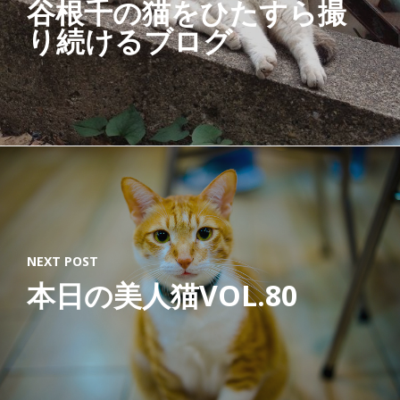
谷根千の猫をひたすら撮
A
り続けるブログ
T
T
R
U
C
K
E
R
NEXT POST
H
本日の美人猫VOL.80
A
T
猫
ネ