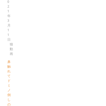
0
2
1
年
3
月
1
1
日
猫
動
画
鼻
触
れ
て
ド
ミ
ノ
倒
し
の