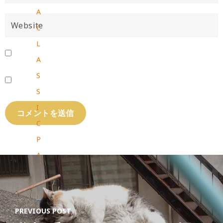
A
C
L
A
S
S
I
C
P
A
T
C
H
PREVIOUS POST
C