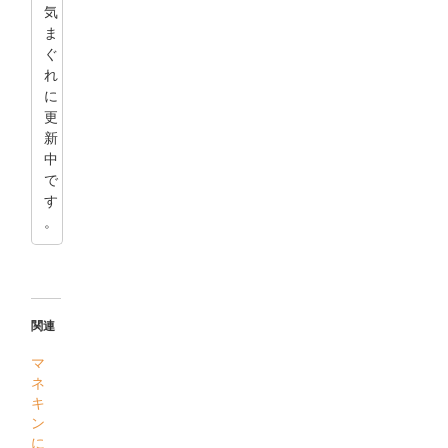
気
ま
ぐ
れ
に
更
新
中
で
す
。
関連
マ
ネ
キ
ン
に