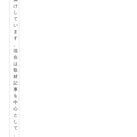
け
し
て
い
ま
す
。
現
在
は
取
材
記
事
を
中
心
と
し
て
、