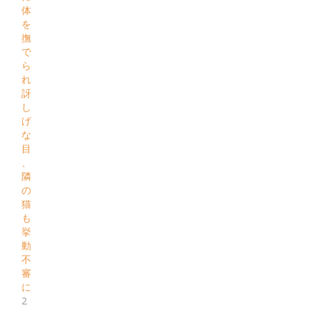
体
を
撫
で
ら
れ
訝
し
げ
な
目
、
隣
の
猫
も
挙
動
不
審
に
2