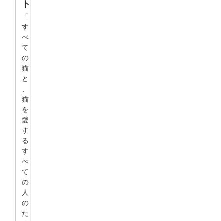
ト
「
す
べ
て
の
猫
と
、
猫
を
愛
す
る
す
べ
て
の
人
の
た