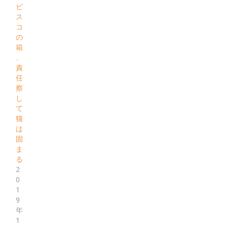
ビ
ス
コ
の
箱
、
責
任
察
し
て
猫
は
固
ま
る
2
0
1
9
年
1