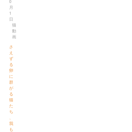
0
月
1
日
猫
動
画
さ
え
ず
る
卵
に
群
が
る
猫
た
ち
、
我
も