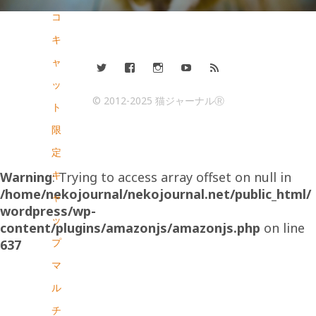
コ
キ
ャ
ッ
© 2012-2025 猫ジャーナルⓇ
ト
限
定
キ
Warning
: Trying to access array offset on null in
/home/nekojournal/nekojournal.net/public_html/
ャ
wordpress/wp-
ッ
content/plugins/amazonjs/amazonjs.php
on line
プ
637
マ
ル
チ