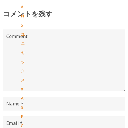
A
コメントを残す
N
S
ユ
ニ
セ
ッ
ク
ス
X
A
S
P
C