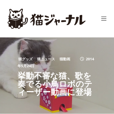
猫グッズ
猫ニュース
猫動画
2014
年5月24日
挙動不審な猫、歌を
奏でる小鳥ロボのテ
ィーザー動画に登場