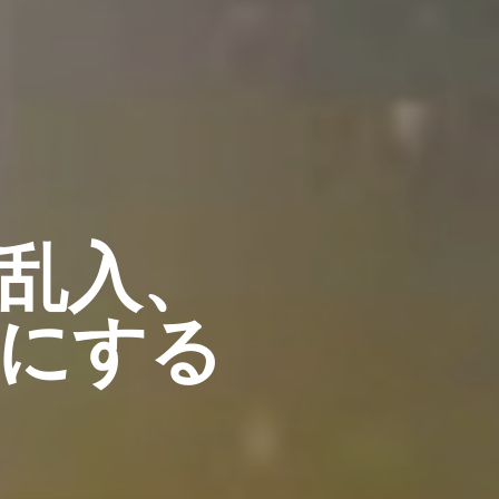
乱入、
にする