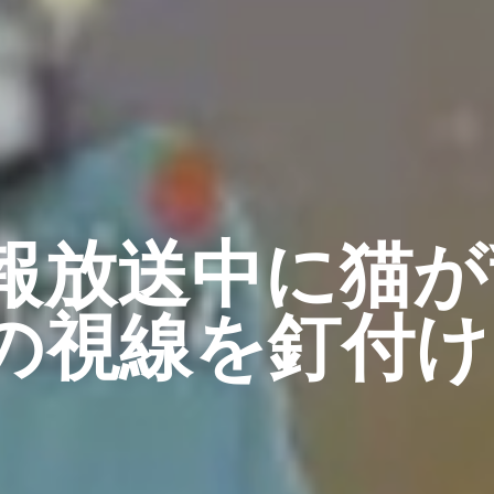
報放送中に猫が
の視線を釘付け