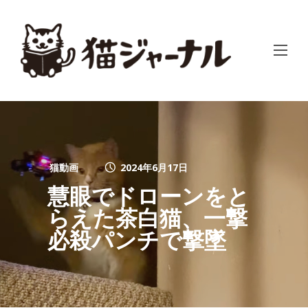
猫動画
2024年6月17日
慧眼でドローンをと
らえた茶白猫、一撃
必殺パンチで撃墜