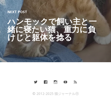
NEXT POST
ハンモックで飼い主と一
緒に寝たい猫、重力に負
けじと躯体を捻る
© 2012-2025 猫ジャーナルⓇ