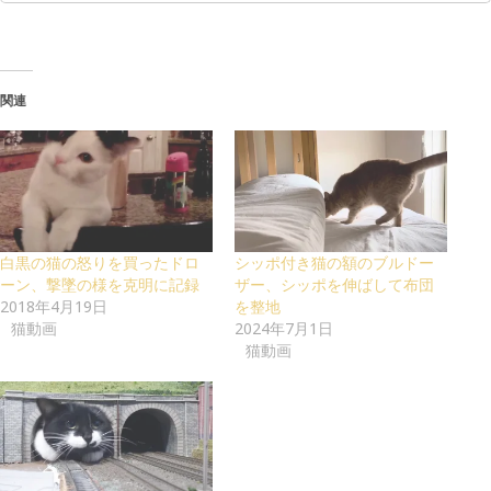
関連
白黒の猫の怒りを買ったドロ
シッポ付き猫の額のブルドー
ーン、撃墜の様を克明に記録
ザー、シッポを伸ばして布団
2018年4月19日
を整地
猫動画
2024年7月1日
猫動画