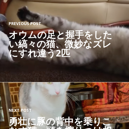
PREVIOUS POST
オウムの足と握手をした
い縞々の猫、微妙なズレ
にすれ違う2匹
NEXT POST
勇壮に豚の背中を乗りこ