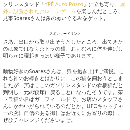
ソリンスタンド「
YPÉ Auto Posto
」に立ち寄り、
屋
外に設置されたクレーンゲーム
を楽しんだところ、
見事Soaresさんは象のぬいぐるみをゲット。
スポンサードリンク
さあ、出口から取り出そうとしたところ、出てきた
のは象ではなく茶トラの猫。おもむろに体を伸ばし
明らかに寝起きっぽい様子であります。
動物好きのSoaresさんは、猫を抱き上げご満悦。こ
れも神のお導きとばかりに、この猫を飼おうとしま
したが、実はここのガソリンスタンドの看板猫だと
判明し、元の寝床に戻ることになったそうです。茶
トラ猫の名はガーフィールドで、お店のスタッフさ
んにかわいがられているのだとか。UFOキャッチャ
ーの腕に自信のある御仁はお近くにお寄りの際に、
ぜひチャレンジくださいませ。