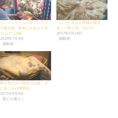
クレーンゲームの中でスヤス
ペロリと舌出す茶猫の寝言、
ヤ眠る猫、射幸心をあおり売
楽しい夢が目に浮かび
り上げに貢献
2017年5月24日
2024年7月4日
猫動画
猫動画
夢を見ながら寝言の白猫、犬
に起こされ憮然顔
2015年9月9日
猫との暮らし