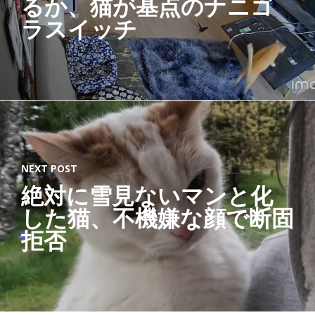
るか、猫が基点のナニゴ
ラスイッチ
NEXT POST
絶対に雪見ないマンと化
した猫、不機嫌な顔で断固
拒否