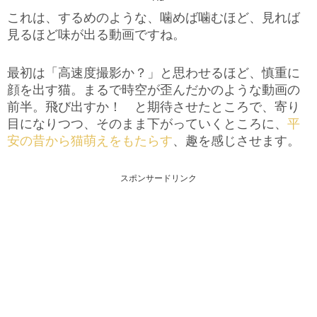
これは、するめのような、噛めば噛むほど、見れば
見るほど味が出る動画ですね。
最初は「高速度撮影か？」と思わせるほど、慎重に
顔を出す猫。まるで時空が歪んだかのような動画の
前半。飛び出すか！ と期待させたところで、寄り
目になりつつ、そのまま下がっていくところに、
平
安の昔から猫萌えをもたらす
、趣を感じさせます。
スポンサードリンク