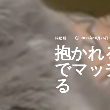
猫動画
2022年10月26日
抱かれ
でマッ
る