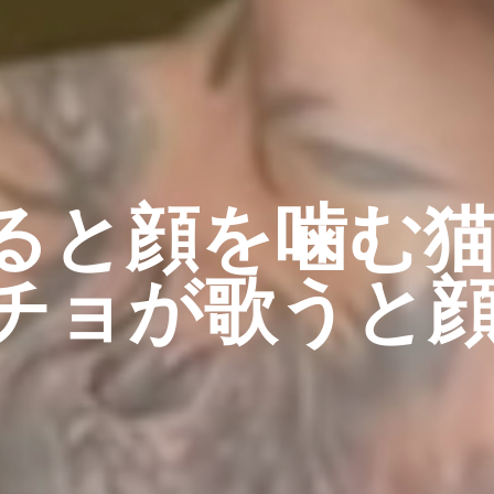
ると顔を噛む猫
チョが歌うと