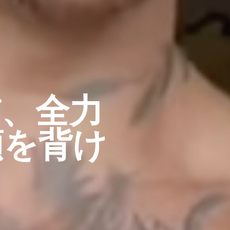
、全力
顔を背け