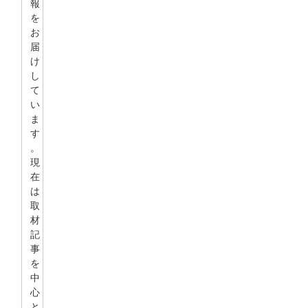
報
を
お
届
け
し
て
い
ま
す
。
現
在
は
取
材
記
事
を
中
心
と