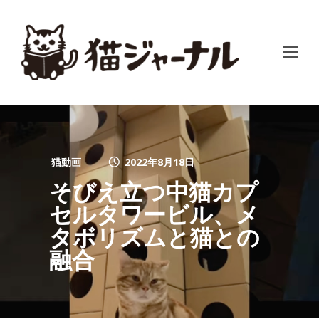
猫動画
2022年8月18日
そびえ立つ中猫カプ
セルタワービル、メ
タボリズムと猫との
融合