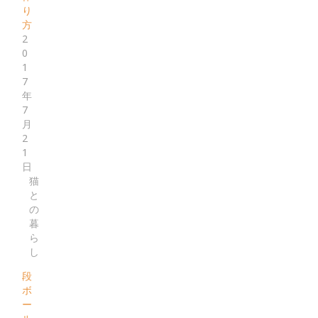
り
方
2
0
1
7
年
7
月
2
1
日
猫
と
の
暮
ら
し
段
ボ
ー