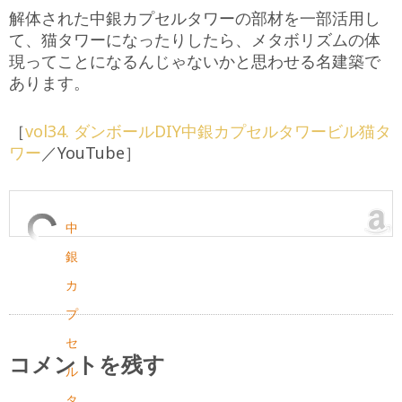
解体された中銀カプセルタワーの部材を一部活用し
て、猫タワーになったりしたら、メタボリズムの体
現ってことになるんじゃないかと思わせる名建築で
あります。
［
vol34. ダンボールDIY中銀カプセルタワービル猫タ
ワー
／YouTube］
中
銀
カ
プ
セ
コメントを残す
ル
タ