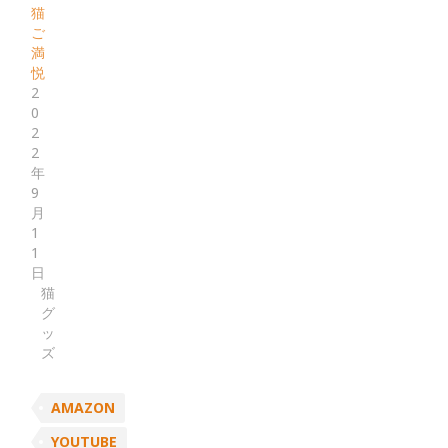
猫
ご
満
悦
2
0
2
2
年
9
月
1
1
日
猫
グ
ッ
ズ
AMAZON
YOUTUBE