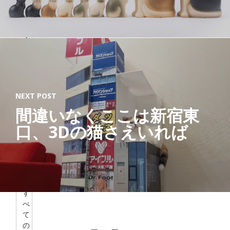
ー
ナ
リ
ス
ト
「
す
べ
て
NEXT POST
の
猫
間違いなくここは新宿東
と
口、3Dの猫さえいれば
、
猫
を
愛
す
る
す
べ
て
の