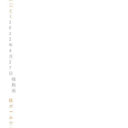
ご
と
く
2
0
2
2
年
4
月
2
7
日
猫
動
画
段
ボ
ー
ル
で