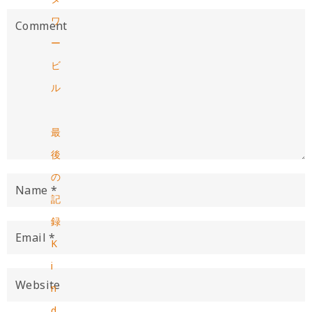
ワ
ー
ビ
ル
最
後
の
記
録
K
i
n
d