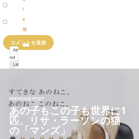
l
e
版
Ab
out
Lat
est
Post
s
PREVIOUS POST
あの子もこの子も世界に1
匹、リサ・ラーソンの猫
猫
の「マンズ」
ジ
ャ