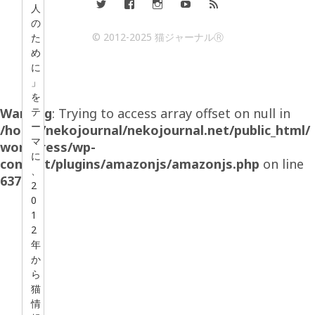
人
の
© 2012-2025 猫ジャーナルⓇ
た
め
に
」
を
Warning
テ
: Trying to access array offset on null in
ー
/home/nekojournal/nekojournal.net/public_html/
マ
wordpress/wp-
に
content/plugins/amazonjs/amazonjs.php
on line
、
637
2
0
1
2
年
か
ら
猫
情