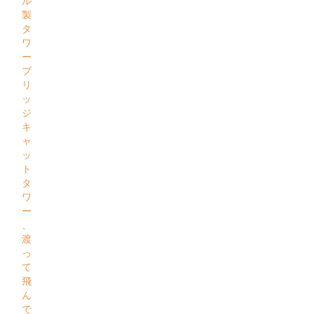
ル
製
タ
ワ
ー
ブ
リ
ッ
ジ
キ
ャ
ッ
ト
タ
ワ
ー
、
渡
っ
て
飛
ん
で