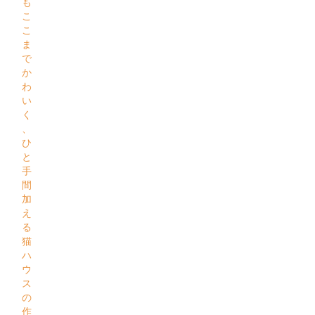
も
こ
こ
ま
で
か
わ
い
く
、
ひ
と
手
間
加
え
る
猫
ハ
ウ
ス
の
作