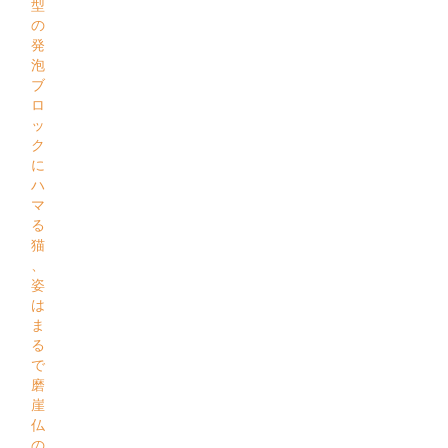
型
の
発
泡
ブ
ロ
ッ
ク
に
ハ
マ
る
猫
、
姿
は
ま
る
で
磨
崖
仏
の