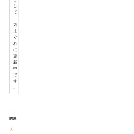
し
て
、
気
ま
ぐ
れ
に
更
新
中
で
す
。
関連
大