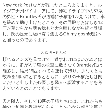
New York Postなどが報じたところよりますと、ル
イジアナ州パイオニアにて、帰宅ドライブ中の37歳
の男性・Brantley氏が道端に子猫を1匹見つけて、車
を駐めて助け上げたところ、その同胞とおぼしき12
匹が草むらから我も我もと大合唱しながら続々登場
し、氏の足元に駆け寄り集まるOh my gosh!状態へ
と陥ったのであります。
スポンサードリンク
頼れるメンズを見つけて、逃すわけにはいかぬとば
かりに、群がる子猫の攻撃に敢えなくBrantley氏は
陥落し、結局13匹すべてを連れて帰り、少なくとも
数匹を飼い猫とするとともに、残りの子猫たちは飼
いたいと申し出た心優しき隣人へ譲渡することを考
えているとのことであります。
氏と隣人、そして13匹の子猫たちには、これからも
神のご加護と祝福があらんことを心から願う次第で