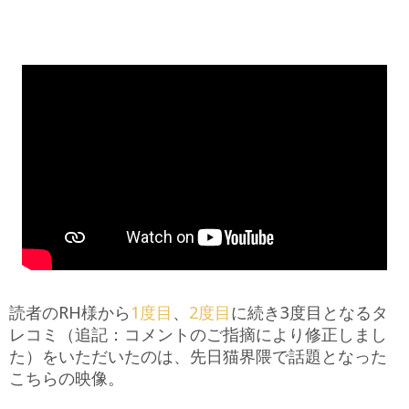
読者のRH様から
1度目
、
2度目
に続き3度目となるタ
レコミ（追記：コメントのご指摘により修正しまし
た）をいただいたのは、先日猫界隈で話題となった
こちらの映像。