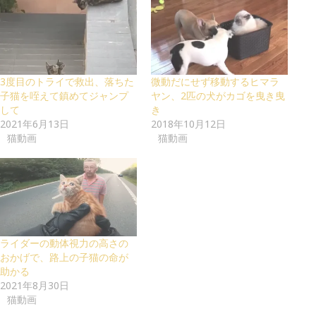
3度目のトライで救出、落ちた
微動だにせず移動するヒマラ
子猫を咥えて鎮めてジャンプ
ヤン、2匹の犬がカゴを曳き曳
して
き
2021年6月13日
2018年10月12日
猫動画
猫動画
ライダーの動体視力の高さの
おかげで、路上の子猫の命が
助かる
2021年8月30日
猫動画