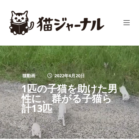
猫動画
2022年6月20日
1匹の子猫を助けた男
性に、群がる子猫ら
計13匹