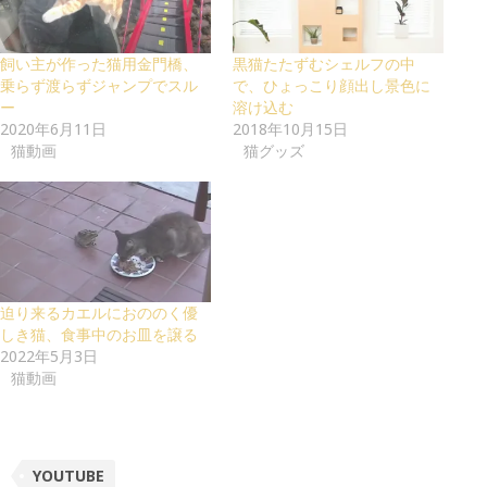
飼い主が作った猫用金門橋、
黒猫たたずむシェルフの中
乗らず渡らずジャンプでスル
で、ひょっこり顔出し景色に
ー
溶け込む
2020年6月11日
2018年10月15日
猫動画
猫グッズ
迫り来るカエルにおののく優
しき猫、食事中のお皿を譲る
2022年5月3日
猫動画
YOUTUBE