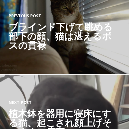
PREVIOUS POST
ブラインド下げて眺める
部下の顔、猫は湛えるボ
スの貫禄
NEXT POST
植木鉢を器用に寝床にす
る猫、起こされ顔上げそ