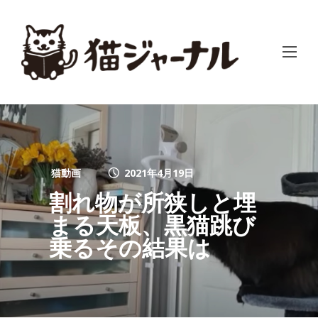
猫動画
2021年4月19日
割れ物が所狭しと埋
まる天板、黒猫跳び
乗るその結果は