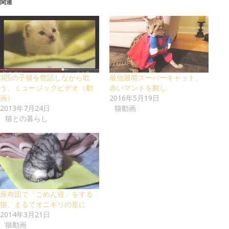
関連
3匹の子猫を世話しながら歌
最強最萌スーパーキャット、
う、ミュージックビデオ（動
赤いマントを翻し
画）
2016年5月19日
2013年7月24日
猫動画
猫との暮らし
座布団で「ごめん寝」をする
猫、まるでオニギリの形に
2014年3月21日
猫動画