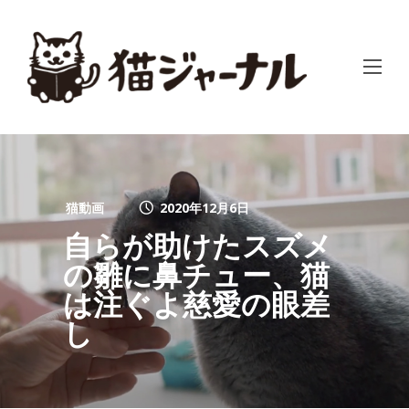
猫動画
2020年12月6日
自らが助けたスズメ
の雛に鼻チュー、猫
は注ぐよ慈愛の眼差
し