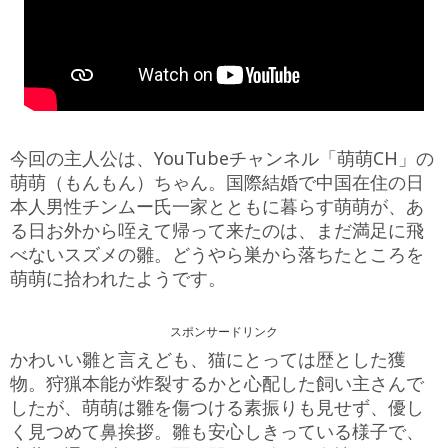
今回の主人公は、YouTubeチャンネル「萌萌CH」の
萌萌（もんもん）ちゃん。国際結婚で中国在住の日
本人男性チンムー氏一家とともに暮らす萌萌が、あ
る日お外から咥えて帰って来たのは、まだ満足に飛
べないスズメの雛。どうやら巣から落ちたところを
萌萌に拾われたようです。
スポンサードリンク
かわいい雛と言えども、猫にとっては歴とした獲
物。狩猟本能が炸裂するかと心配した飼い主さんで
したが、萌萌は雛を傷つける素振りも見せず、優し
く見つめて鼻挨拶。雛も安心しきっている様子で、