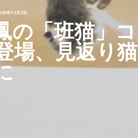
020年12月3日
鳳の「班猫」コ
登場、見返り
に