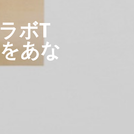
ラボT
猫をあな