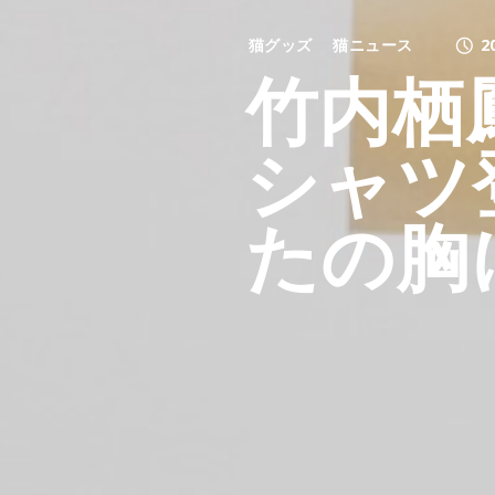
猫グッズ
猫ニュース
2
竹内栖
シャツ
たの胸