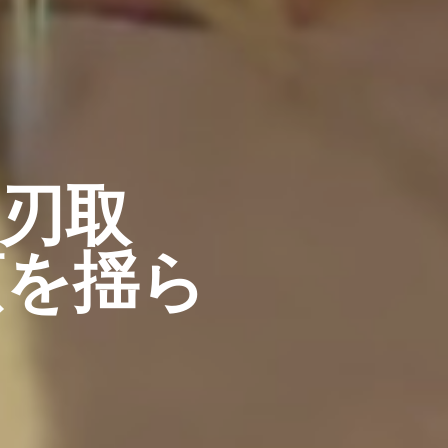
刃取
頭を揺ら