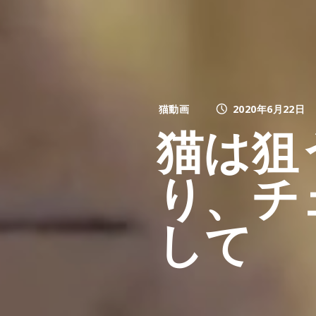
猫動画
2020年6月22日
猫は狙
り、チ
して