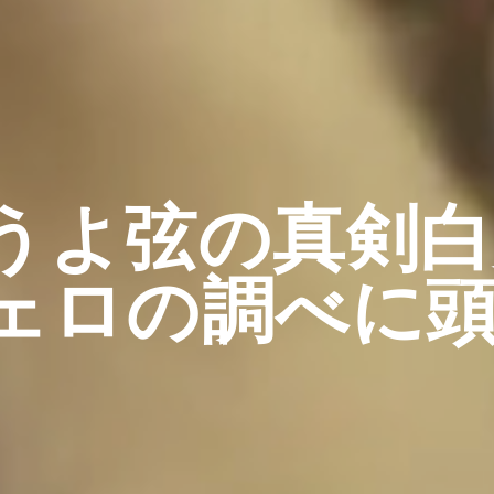
うよ弦の真剣白
ェロの調べに