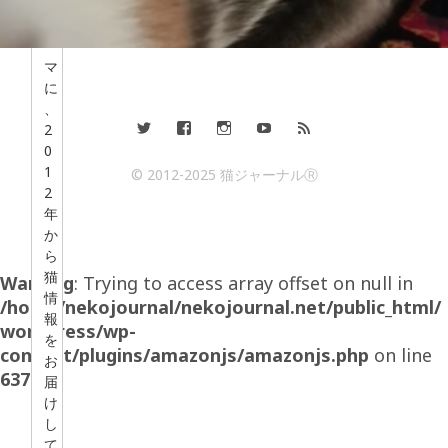
を
テ
ー
マ
に
、
2
0
1
© 2012-2025 猫ジャーナルⓇ
2
年
か
ら
猫
Warning
: Trying to access array offset on null in
情
/home/nekojournal/nekojournal.net/public_html/
報
wordpress/wp-
を
content/plugins/amazonjs/amazonjs.php
on line
お
637
届
け
し
て