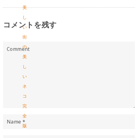
美
し
コメントを残す
い
街
の
美
し
い
ネ
コ
完
全
版