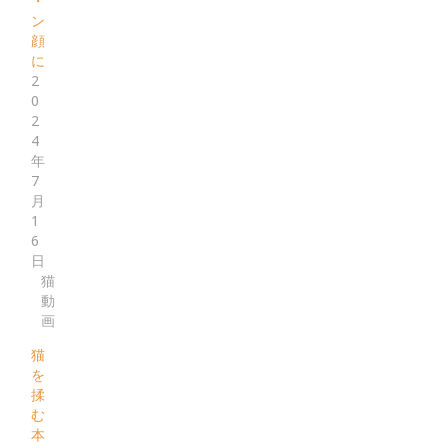
・
ン
顔
に
2
0
2
4
年
7
月
1
6
日
猫
動
画
猫
を
揉
む
本