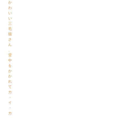
か
わ
い
い
三
毛
猫
さ
ん
、
背
中
を
か
か
れ
て
カ
・
イ
・
カ