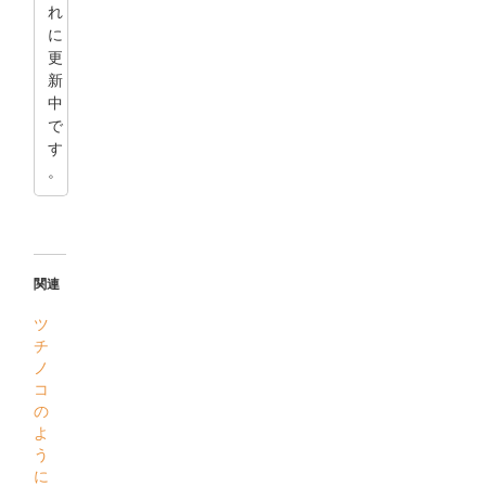
れ
に
更
新
中
で
す
。
関連
ツ
チ
ノ
コ
の
よ
う
に