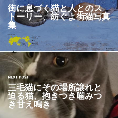
べ
街に息づく猫と人とのス
て
トーリー、紡ぐよ街猫写真
の
猫
集
と
、
猫
を
愛
す
る
す
べ
て
NEXT POST
の
三毛猫にその場所譲れと
人
の
迫る猫、抱きつき噛みつ
た
き甘え鳴き
め
に
」