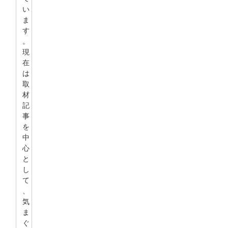
い
ま
す
。
現
在
は
取
材
記
事
を
中
心
と
し
て
、
気
ま
ぐ