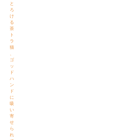
と
ろ
け
る
茶
ト
ラ
猫
、
ゴ
ッ
ド
ハ
ン
ド
に
吸
い
寄
せ
ら
れ