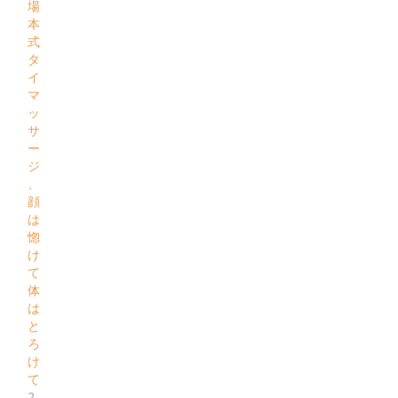
場
本
式
タ
イ
マ
ッ
サ
ー
ジ
、
顔
は
惚
け
て
体
は
と
ろ
け
て
2