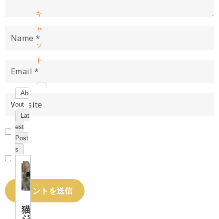
キ
ャ
ッ
ト
Ab
out
Lat
est
Post
s
猫
ジ