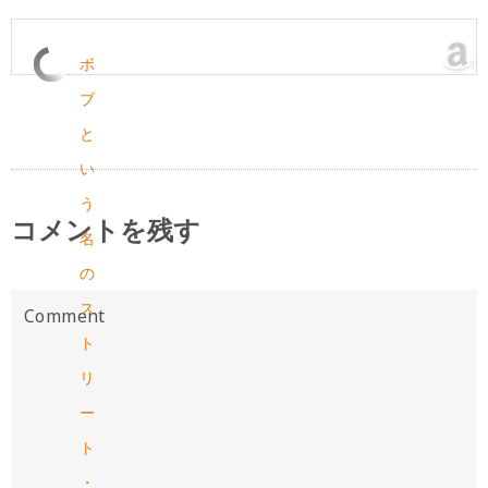
ボ
ブ
と
い
う
コメントを残す
名
の
ス
ト
リ
ー
ト
・