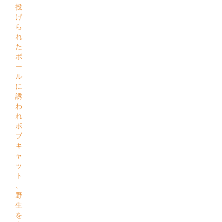
投
げ
ら
れ
た
ボ
ー
ル
に
誘
わ
れ
ボ
ブ
キ
ャ
ッ
ト
、
野
生
を