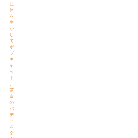
巨
体
を
生
か
し
て
ボ
ブ
キ
ャ
ッ
ト
、
茶
白
の
バ
デ
ィ
を
全