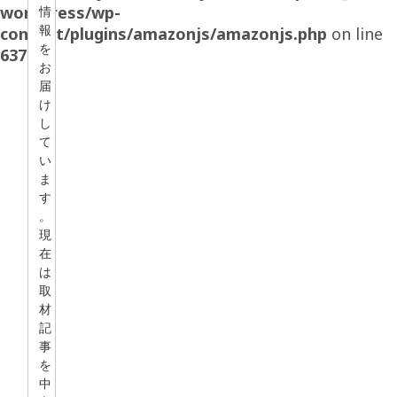
wordpress/wp-
情
報
content/plugins/amazonjs/amazonjs.php
on line
を
637
お
届
け
し
て
い
ま
す
。
現
在
は
取
材
記
事
を
中