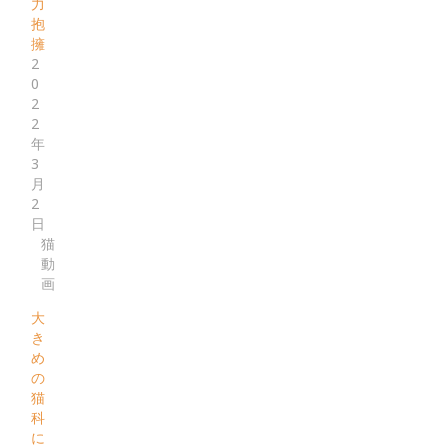
力
抱
擁
2
0
2
2
年
3
月
2
日
猫
動
画
大
き
め
の
猫
科
に