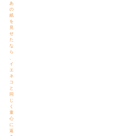
あ
の
紙
を
見
せ
た
な
ら
、
イ
エ
ネ
コ
と
同
じ
く
童
心
に
返