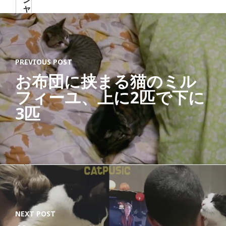
ャ
ー
ナ
リ
ス
ト
PREVIOUS POST
「
お布団に挟まる猫のミル
す
べ
フィーユ、上に2匹で下に
て
3匹
の
猫
と
、
猫
を
愛
す
る
す
NEXT POST
べ
て