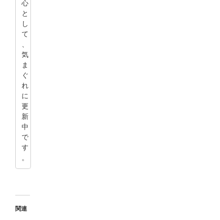
心
と
し
て
、
気
ま
ぐ
れ
に
更
新
中
で
す
。
関連