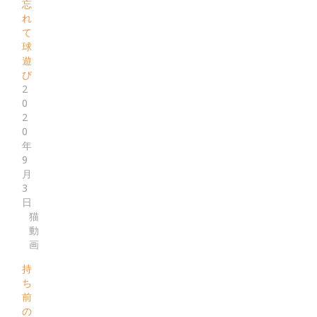
忘
れ
て
球
遊
び
2
0
2
0
年
9
月
3
日
猫
動
画
持
ち
前
の