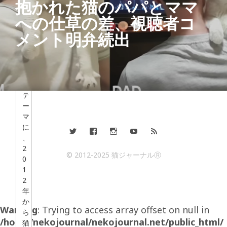
抱かれた猫のパパとママ
の
への仕草の差、視聴者コ
人
の
メント明弁続出
た
め
に
」
を
テ
ー
マ
に
、
2
© 2012-2025 猫ジャーナルⓇ
0
1
2
年
か
Warning
: Trying to access array offset on null in
ら
/home/nekojournal/nekojournal.net/public_html/
猫