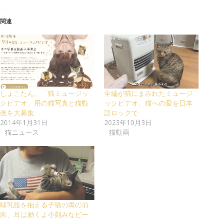
関連
しょこたん、「猫ミュージッ
全編が猫にまみれたミュージ
クビデオ」用の猫写真と猫動
ックビデオ、猫への愛を日本
画を大募集
語ロックで
2014年1月31日
2023年10月3日
猫ニュース
猫動画
哺乳瓶を抱える子猫の両の前
脚、耳は動くよ小刻みなビー