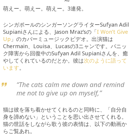
Ad
萌えー。萌えー。萌えー。3連発。
シンガポールのシンガーソングライターSufyan Adil
Supianiさんによる、Jason Mraz’sの「
I Won’t Give
Up
」のカバーミュージックビデオ。出演猫は
Chermain、Louisa、Lucasの3ニャンです。パニッ
ク障害から回復中のSufyan Adil Supianiさんを、癒
やしてくれているのだとか。彼は
次のように語って
います
。
“The cats calm me down and remind
me not to give up on myself,”
猫は彼を落ち着かせてくれるのと同時に、「自分自
身を諦めない」ということを思い出させてくれる。
猫の世話をしながら歌う彼の表情は、以下の動画か
らご覧あれ。