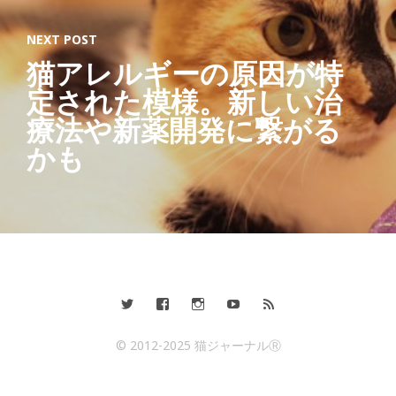
NEXT POST
猫アレルギーの原因が特
定された模様。新しい治
療法や新薬開発に繋がる
かも
© 2012-2025 猫ジャーナルⓇ