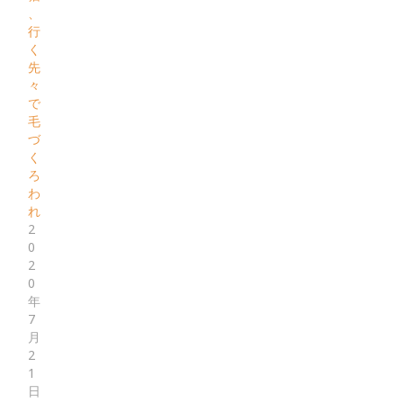
、
行
く
先
々
で
毛
づ
く
ろ
わ
れ
2
0
2
0
年
7
月
2
1
日