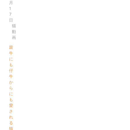
月
1
7
日
猫
動
画
親
牛
に
も
仔
牛
か
ら
に
も
愛
さ
れ
る
猫