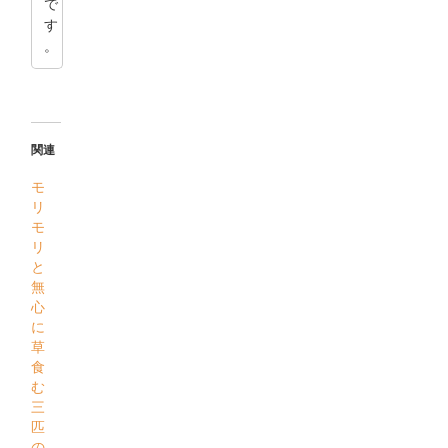
で
す
。
関連
モ
リ
モ
リ
と
無
心
に
草
食
む
三
匹
の