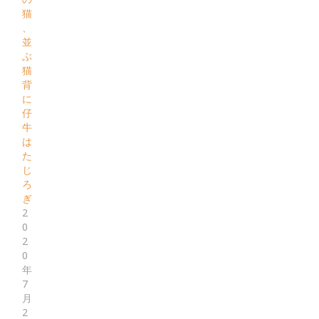
猫
、
並
ぶ
猫
背
に
仔
牛
は
た
じ
ろ
ぎ
2
0
2
0
年
7
月
2