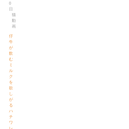
0
日
猫
動
画
仔
牛
が
飲
む
ミ
ル
ク
を
欲
し
が
る
ハ
チ
ワ
レ