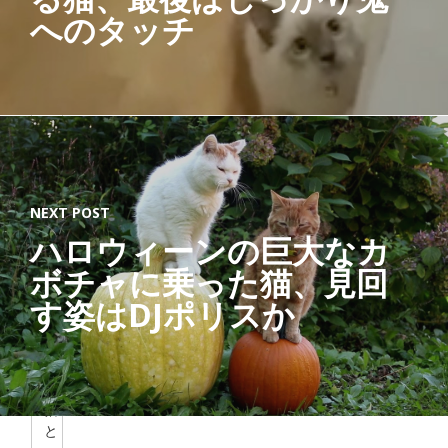
Post
へのタッチ
s
猫
ジ
ャ
ー
NEXT POST
ナ
ハロウィーンの巨大なカ
リ
ス
ボチャに乗った猫、見回
ト
す姿はDJポリスか
「
す
べ
て
の
猫
と