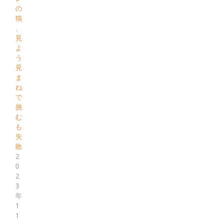
の
猫
、
見
よ
う
見
ま
ね
で
挑
む
も
失
敗
2
0
2
3
年
1
1