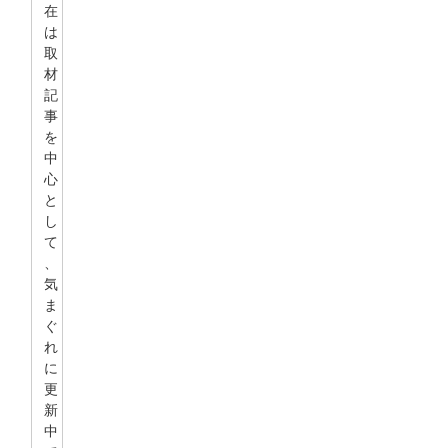
在
は
取
材
記
事
を
中
心
と
し
て
、
気
ま
ぐ
れ
に
更
新
中