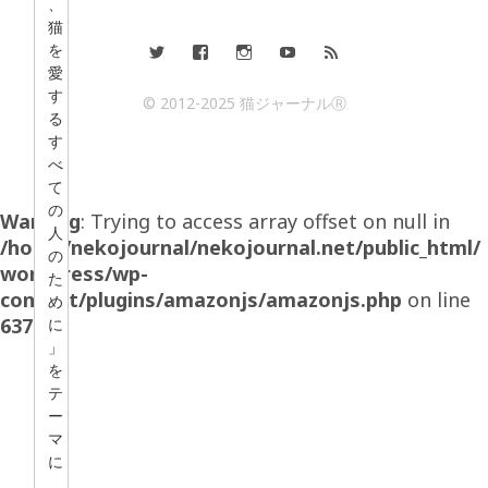
、
猫
を
愛
す
© 2012-2025 猫ジャーナルⓇ
る
す
べ
て
の
Warning
: Trying to access array offset on null in
人
/home/nekojournal/nekojournal.net/public_html/
の
wordpress/wp-
た
content/plugins/amazonjs/amazonjs.php
on line
め
637
に
」
を
テ
ー
マ
に
、