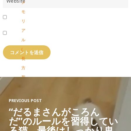
メ
モ
リ
ア
ル
(
長
方
形
)
PREVIOUS POST
Ab
“だるまさんがころん
out
だ”のルールを習得してい
Lat
る猫、最後はしっかり鬼
est