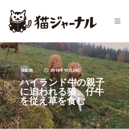
猫動画
2018年10月24日
ハイランド牛の親子
に追われる猫、仔牛
を従え草を食む