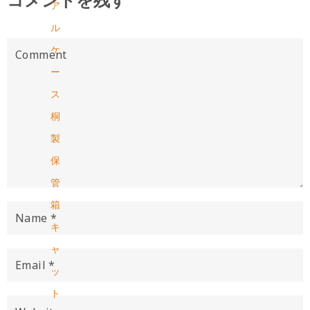
ア
ル
ケ
ー
ス
桐
製
保
管
箱
キ
ャ
ッ
ト