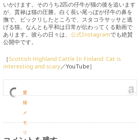
いかけます。そのうち2匹の仔牛が猫の後を追います
が、貫禄は猫の圧勝。白く長い尾っぽが仔牛の鼻を
撫で、ビックリしたところで、スタコラサッサと逃
げる猫。なんとも平和は日常が伝わってくる動画で
あります。彼らの日々は、
公式Instagram
でも絶賛
公開中です。
［
Scottish Highland Cattle In Finland: Cat is
interesting and scary
／YouTube］
愛
猫
メ
モ
リ
コメントを残す