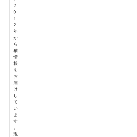
2
0
1
2
年
か
ら
猫
情
報
を
お
届
け
し
て
い
ま
す
。
現