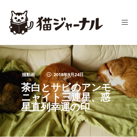
猫動画
2018年9月24日
茶白とサビのアンモ
ニャイト三連星、惑
星直列幸運の印