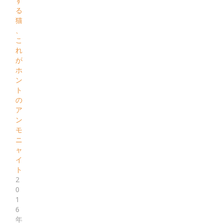
す
る
猫
、
こ
れ
が
ホ
ン
ト
の
ア
ン
モ
ニ
ャ
イ
ト
2
0
1
6
年