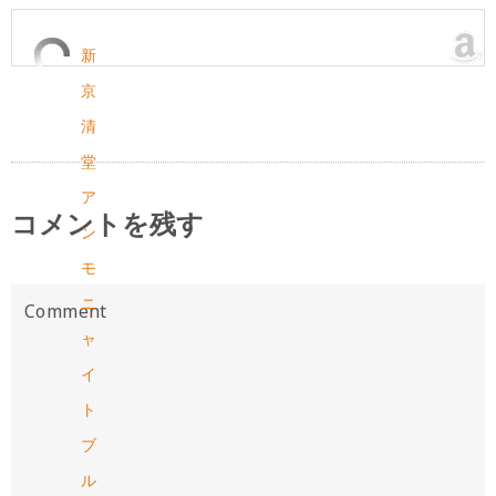
新
京
清
堂
ア
コメントを残す
ン
モ
ニ
ャ
イ
ト
ブ
ル