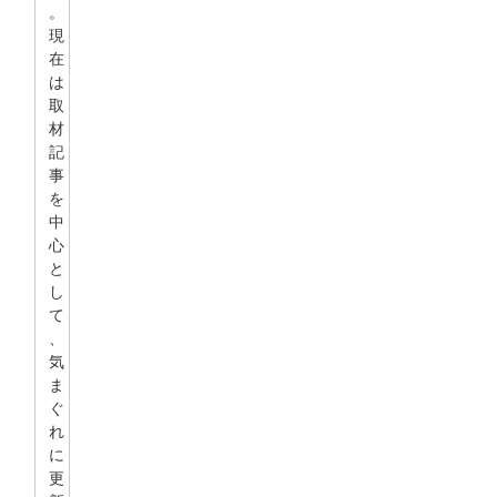
。
現
在
は
取
材
記
事
を
中
心
と
し
て
、
気
ま
ぐ
れ
に
更