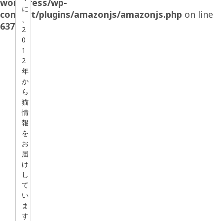
wordpress/wp-
に
content/plugins/amazonjs/amazonjs.php
on line
、
637
2
0
1
2
年
か
ら
猫
情
報
を
お
届
け
し
て
い
ま
す