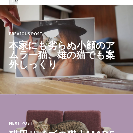
Lat
est
Post
s
PREVIOUS POST
本家にも劣らぬ小顔のア
ムラー猫、雄の猫でも案
猫
外しっくり
ジ
ャ
ー
ナ
リ
ス
ト
「
す
べ
て
NEXT POST
の