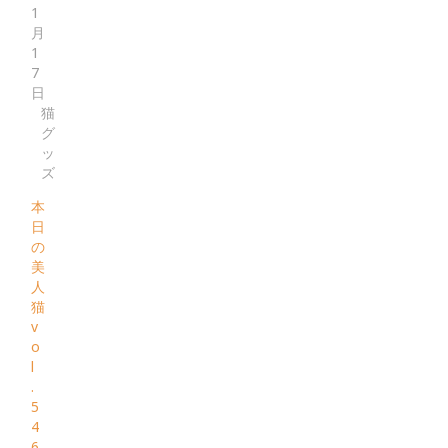
1
月
1
7
日
猫
グ
ッ
ズ
本
日
の
美
人
猫
v
o
l
.
5
4
6