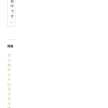
新
中
で
す
。
関連
ア
ン
モ
ナ
イ
ト
に
ス
リ
ス
リ