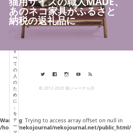
猫用サイズの職人MADE、
猫
あのネコ家具がふるさと
と
、
納税の返礼品に
猫
を
愛
す
る
す
べ
て
の
人
の
© 2012-2025 猫ジャーナルⓇ
た
め
に
」
を
Warning
テ
: Trying to access array offset on null in
ー
/home/nekojournal/nekojournal.net/public_html/
マ