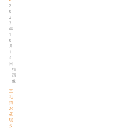
2
0
2
3
年
1
0
月
1
4
日
猫
画
像
三
毛
猫
お
昼
寝
タ