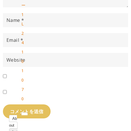
ー
1
L
2
4
1
0
1
0
7
0
Ab
out