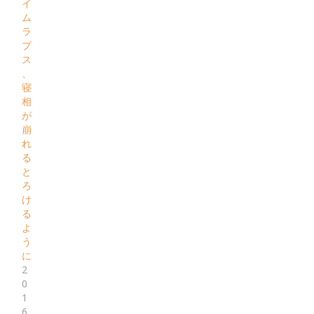
イ
ム
ラ
プ
ス
、
寝
相
が
崩
れ
る
と
ろ
け
る
よ
う
に
2
0
1
6