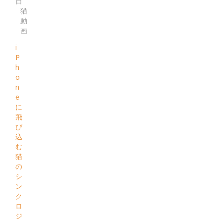
日
猫
動
画
i
P
h
o
n
e
に
飛
び
込
む
猫
の
シ
ン
ク
ロ
ジ