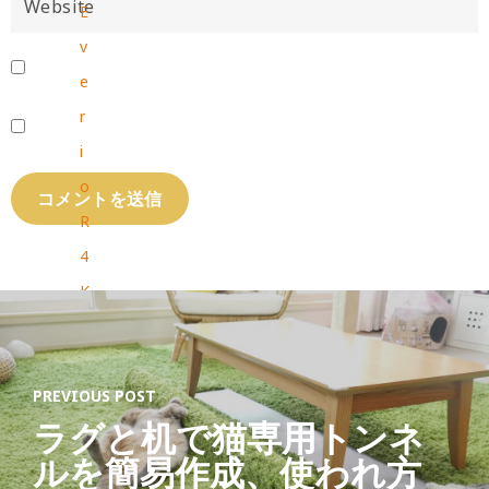
E
v
e
r
i
o
R
4
K
撮
影
PREVIOUS POST
防
ラグと机で猫専用トンネ
水
ルを簡易作成、使われ方
防