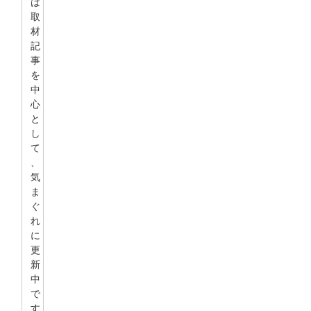
は
取
材
記
事
を
中
心
と
し
て
、
気
ま
ぐ
れ
に
更
新
中
で
す