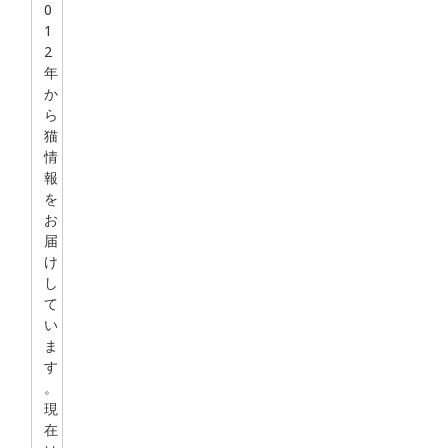
0
1
2
年
か
ら
猫
情
報
を
お
届
け
し
て
い
ま
す
。
現
在