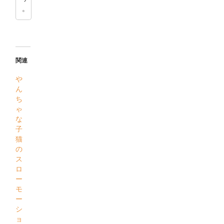
。
関連
や
ん
ち
ゃ
な
子
猫
の
ス
ロ
ー
モ
ー
シ
ョ