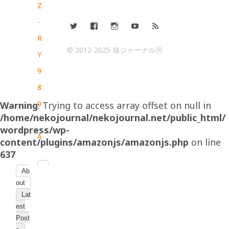
Z
-
R
© 2012-2025 猫ジャーナルⓇ
Y
9
8
0
Warning
: Trying to access array offset on null in
/home/nekojournal/nekojournal.net/public_html/
-
wordpress/wp-
A
content/plugins/amazonjs/amazonjs.php
on line
637
Ab
out
Lat
est
Post