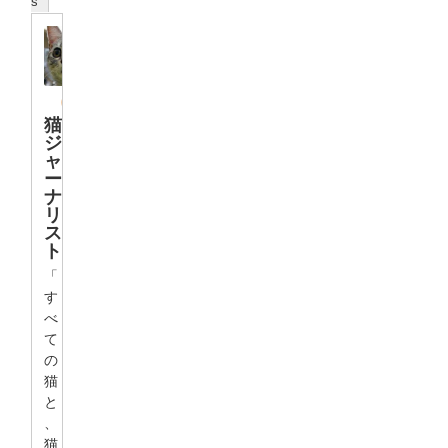
s
猫
ジ
ャ
ー
ナ
リ
ス
ト
「
す
べ
て
の
猫
と
、
猫