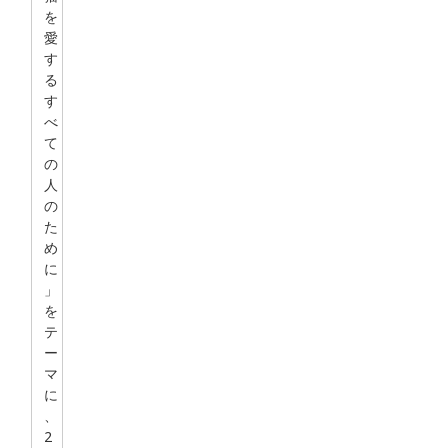
を
愛
す
る
す
べ
て
の
人
の
た
め
に
」
を
テ
ー
マ
に
、
2