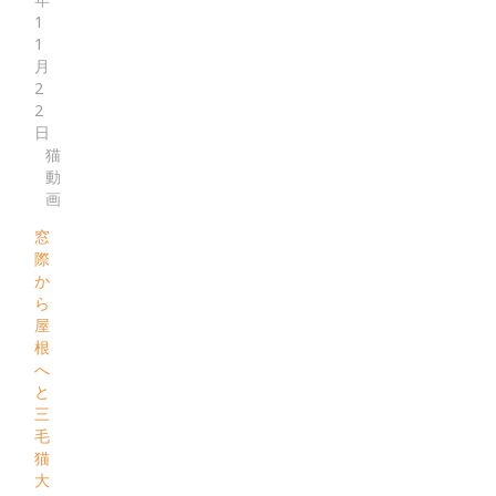
1
1
月
2
2
日
猫
動
画
窓
際
か
ら
屋
根
へ
と
三
毛
猫
大