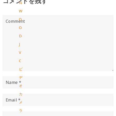
コメントを残す
N
W
O
O
D
J
V
C
ビ
デ
オ
カ
メ
ラ