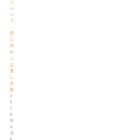
ジ
ャ
ン
プ
、
空
に
浮
か
ぶ
よ
美
し
き
姿
2
0
1
9
年
4
月
8