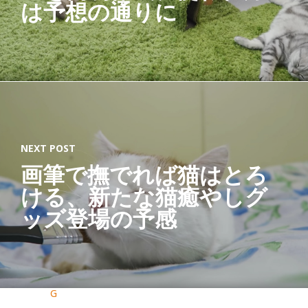
は予想の通りに
塵
デ
ィ
ー
プ
オ
ー
NEXT POST
シ
画筆で撫でれば猫はとろ
ャ
ける、新たな猫癒やしグ
ン
ッズ登場の予感
ブ
ル
ー
G