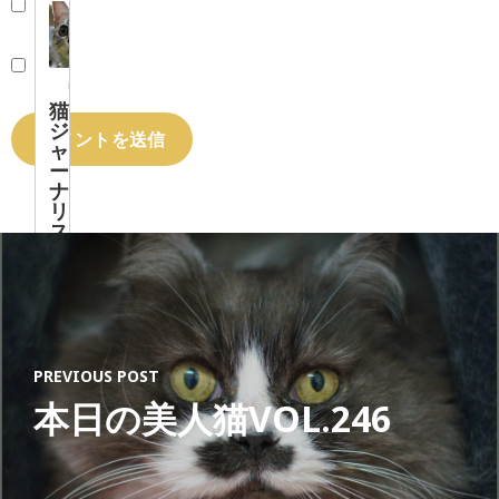
猫
ジ
ャ
ー
ナ
リ
ス
ト
「
す
べ
て
の
PREVIOUS POST
猫
本日の美人猫VOL.246
と
、
猫
を