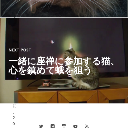
愛
す
る
す
べ
て
の
人
NEXT POST
の
一緒に座禅に参加する猫、
た
め
心を鎮めて蛾を狙う
に
」
を
テ
ー
マ
に
、
2
0