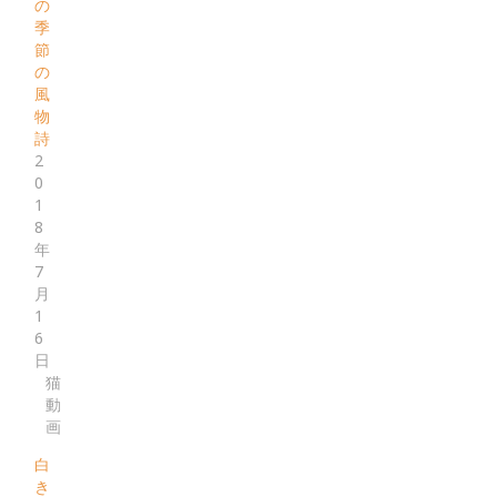
の
季
節
の
風
物
詩
2
0
1
8
年
7
月
1
6
日
猫
動
画
白
き