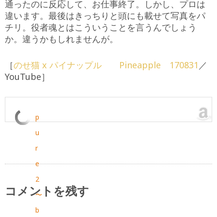
通ったのに反応して、お仕事終了。しかし、プロは
違います。最後はきっちりと頭にも載せて写真をパ
チリ。役者魂とはこういうことを言うんでしょう
か。違うかもしれませんが。
［
のせ猫 x パイナップル Pineapple 170831
／
YouTube］
p
u
r
e
2
コメントを残す
〜
b