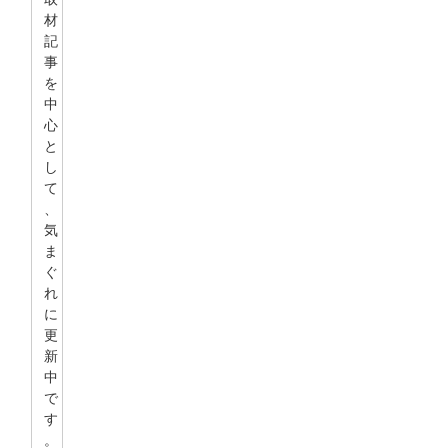
材
記
事
を
中
心
と
し
て
、
気
ま
ぐ
れ
に
更
新
中
で
す
。