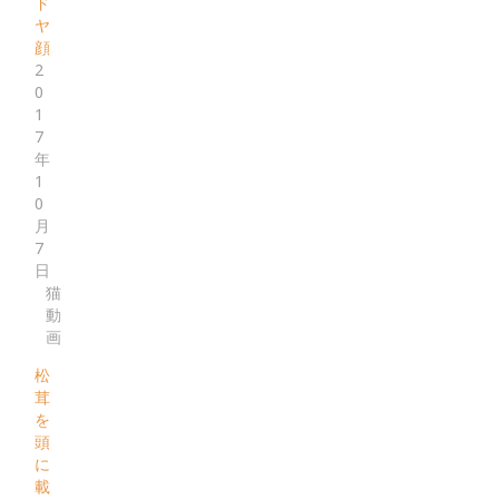
ド
ヤ
顔
2
0
1
7
年
1
0
月
7
日
猫
動
画
松
茸
を
頭
に
載