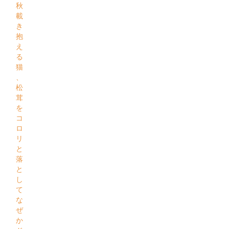
秋
載
き
抱
え
る
猫
、
松
茸
を
コ
ロ
リ
と
落
と
し
て
な
ぜ
か