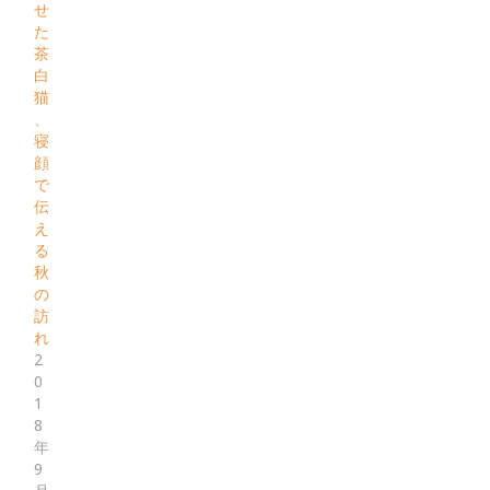
せ
た
茶
白
猫
、
寝
顔
で
伝
え
る
秋
の
訪
れ
2
0
1
8
年
9