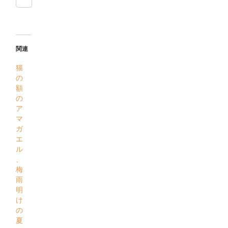
関連
猫
の
額
の
ア
マ
ガ
エ
ル
、
梅
雨
明
け
の
夏