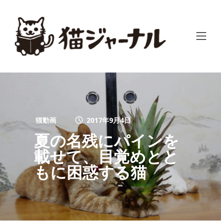
猫動画
2017年9月4日
夏の名残にパインを
載せて、目覚めとと
もに困惑する猫