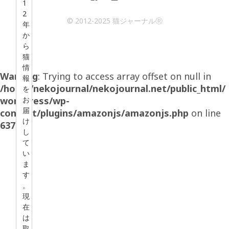
1
2
© 2012-2025 猫ジャーナルⓇ
年
か
ら
猫
情
Warning
: Trying to access array offset on null in
報
/home/nekojournal/nekojournal.net/public_html/
を
wordpress/wp-
お
届
content/plugins/amazonjs/amazonjs.php
on line
け
637
し
て
い
ま
す
。
現
在
は
取