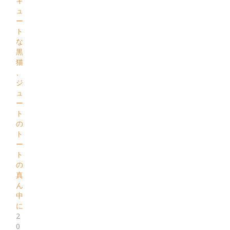
キ
ュ
ー
ト
な
黒
猫
、
ジ
ュ
ー
ト
の
ト
ー
ト
の
真
ん
中
に
2
0