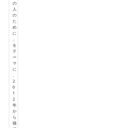
の
人
の
た
め
に
」
を
テ
ー
マ
に
、
2
0
1
2
年
か
ら
猫