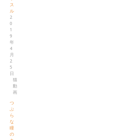
ス
ル
2
0
1
9
年
4
月
2
5
日
猫
動
画
つ
ぶ
ら
な
瞳
の