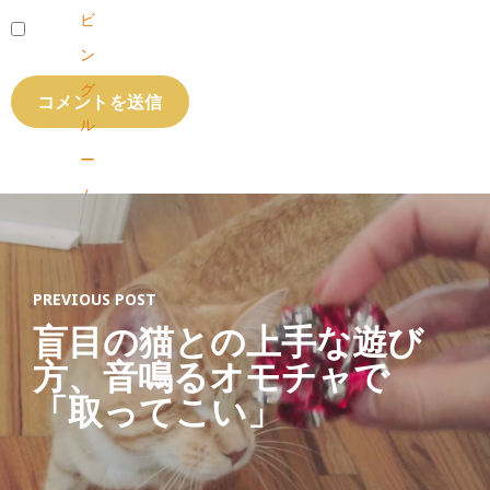
ビ
ン
グ
ル
ー
ム
の
寝
PREVIOUS POST
室
盲目の猫との上手な遊び
D
方、音鳴るオモチャで
I
「取ってこい」
Y
取
り