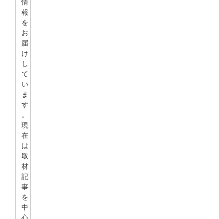
情
報
を
お
届
け
し
て
い
ま
す
。
現
在
は
取
材
記
事
を
中
心