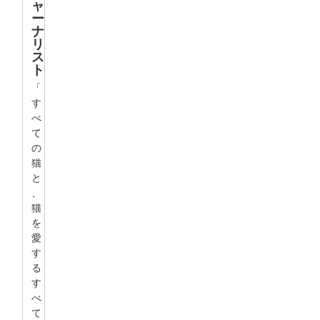
ャ
ー
ナ
リ
ス
ト
「
す
べ
て
の
猫
と
、
猫
を
愛
す
る
す
べ
て