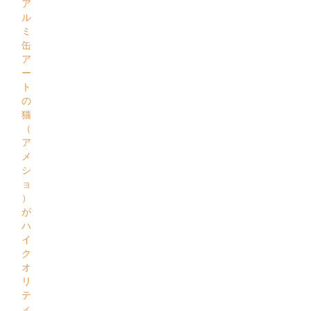
ア
ル
ミ
缶
ア
ー
ト
の
猫
（
ア
メ
シ
ョ
）
が
ハ
イ
ク
オ
リ
テ
ィ