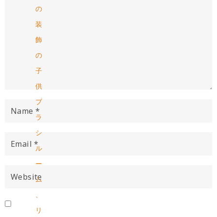
の
装
飾
の
子
供
ブ
ラ
シ
ル
ー
ム
、
リ