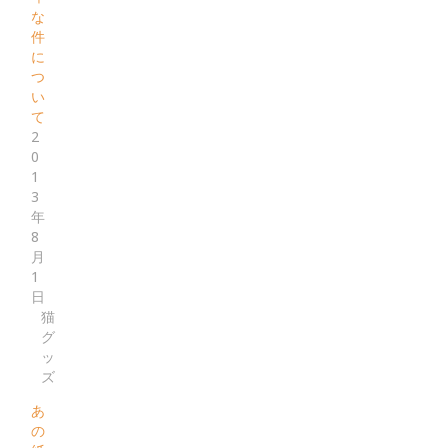
な
件
に
つ
い
て
2
0
1
3
年
8
月
1
日
猫
グ
ッ
ズ
あ
の