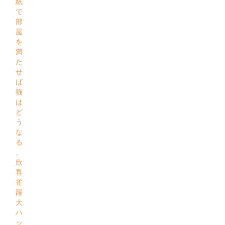
紙
で
部
屋
を
満
た
せ
ば
猫
は
ど
う
な
る
、
欣
喜
雀
躍
大
ハ
ッ