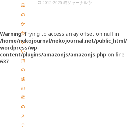
© 2012-2025 猫ジャーナルⓇ
黒
の
か
わ
Warning
: Trying to access array offset on null in
/home/nekojournal/nekojournal.net/public_html/
い
wordpress/wp-
い
content/plugins/amazonjs/amazonjs.php
on line
猫
637
の
蝶
の
壁
の
ス
テ