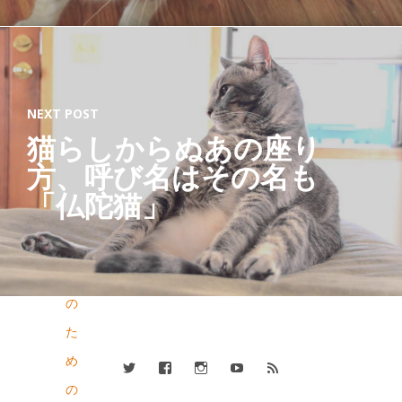
外
し
可
能
NEXT POST
な
猫らしからぬあの座り
壁
方、呼び名はその名も
ペ
「仏陀猫」
ー
パ
ー
の
た
め
の