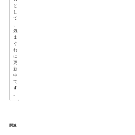
と
し
て
、
気
ま
ぐ
れ
に
更
新
中
で
す
。
関連