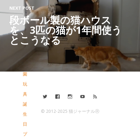
月
NEXT POST
か
段ボール製の猫ハウス
ら
を、3匹の猫が1年間使う
幼
とこうなる
児
幼
稚
園
玩
具
誕
© 2012-2025 猫ジャーナルⓇ
生
日
プ