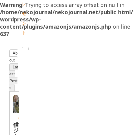
レ
Warning
: Trying to access array offset on null in
/home/nekojournal/nekojournal.net/public_html/
ゼ
wordpress/wp-
ン
content/plugins/amazonjs/amazonjs.php
on line
ト
637
Ab
out
Lat
est
Post
s
猫
ジ