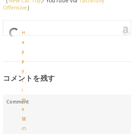
［
New Cat Toy
／YouTube via
Tastefully
Offensive
］
H
a
p
p
y
コメントを残す
t
i
m
e
猫
の