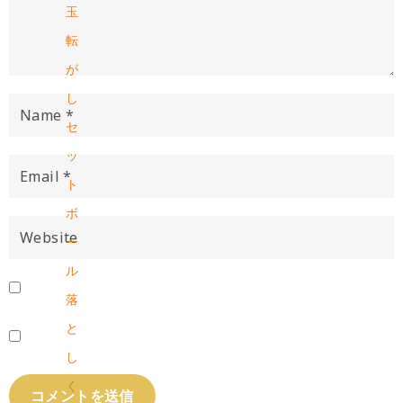
玉
転
が
し
セ
ッ
ト
ボ
ー
ル
落
と
し
く