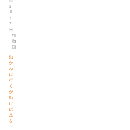
年
3
月
1
2
日
猫
動
画
動
か
ね
ば
行
く
が
動
け
ば
足
を
止