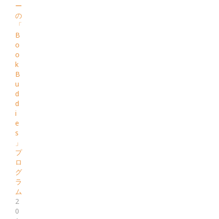
ー
の
「
B
o
o
k
B
u
d
d
i
e
s
」
プ
ロ
グ
ラ
ム
2
0