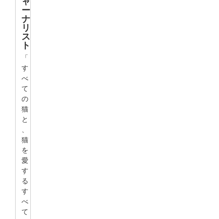
ャ
ー
ナ
リ
ス
ト
「
す
べ
て
の
猫
と
、
猫
を
愛
す
る
す
べ
て