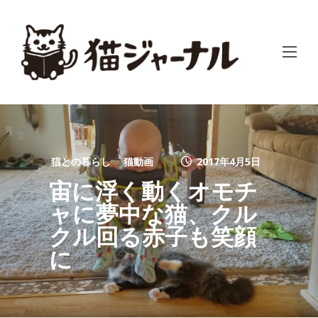
猫との暮らし
猫動画
2017年4月5日
宙に浮く動くオモチ
ャに夢中な猫、クル
クル回る赤子も笑顔
に