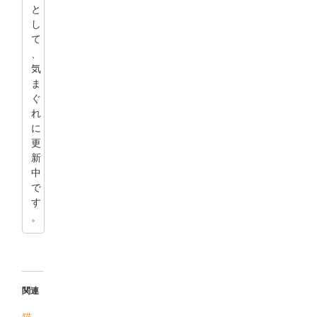
と
し
て
、
気
ま
ぐ
れ
に
更
新
中
で
す
。
関連
猫