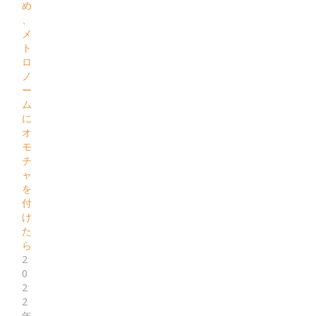
め
、
メ
ト
ロ
ノ
ー
ム
に
オ
モ
チ
ャ
を
付
け
た
ら
2
0
2
2
年