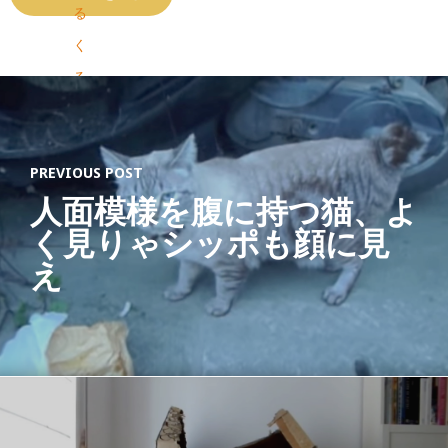
る
く
る
知
育
PREVIOUS POST
玩
人面模様を腹に持つ猫、よ
具
く見りゃシッポも顔に見
お
え
も
ち
ゃ
1
8
ヶ