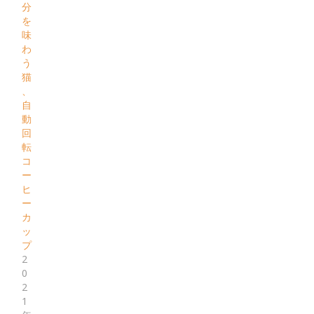
分
を
味
わ
う
猫
、
自
動
回
転
コ
ー
ヒ
ー
カ
ッ
プ
2
0
2
1