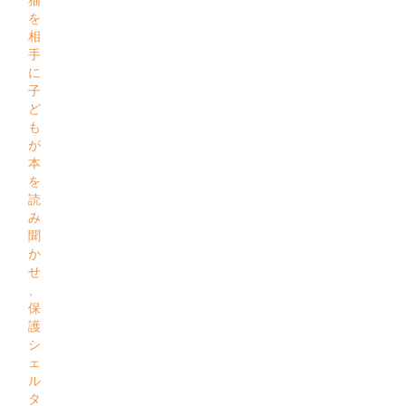
を
相
手
に
子
ど
も
が
本
を
読
み
聞
か
せ
、
保
護
シ
ェ
ル
タ