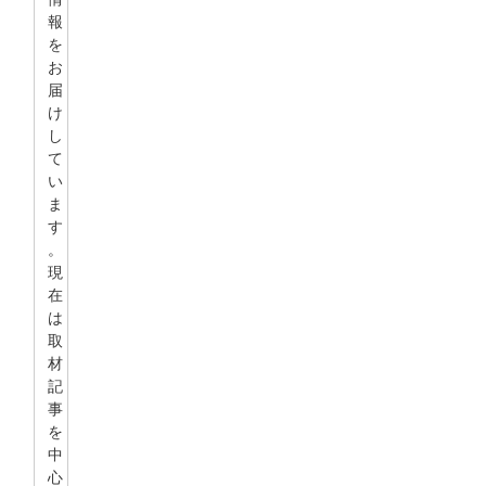
報
を
お
届
け
し
て
い
ま
す
。
現
在
は
取
材
記
事
を
中
心