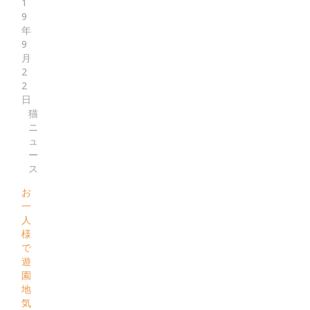
1
9
年
9
月
2
2
日
猫
ニ
ュ
ー
ス
お
一
人
様
で
遊
園
地
気