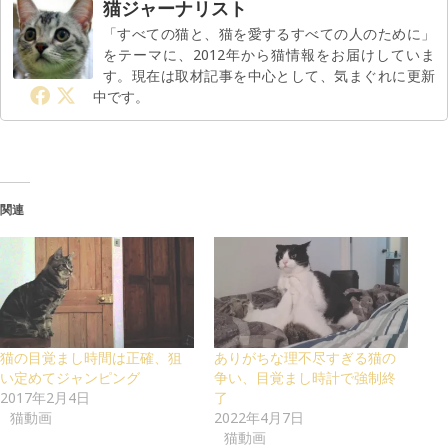
猫ジャーナリスト
「すべての猫と、猫を愛するすべての人のために」
をテーマに、2012年から猫情報をお届けしていま
す。現在は取材記事を中心として、気まぐれに更新
中です。
関連
猫の目覚まし時間は正確、狙
ありがちな理不尽すぎる猫の
い定めてジャンピング
争い、目覚まし時計で強制終
2017年2月4日
了
猫動画
2022年4月7日
猫動画