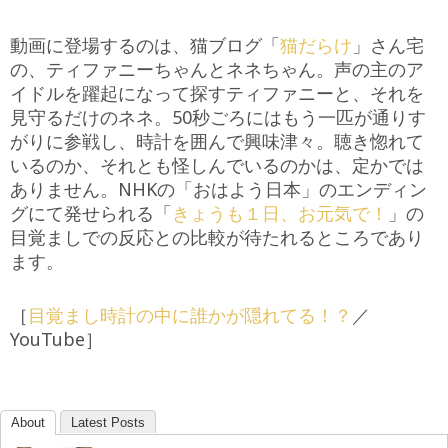
動画に登場するのは、猫ブログ「
猫だらけ
」さん宅
の、ティファニーちゃんとネネちゃん。声の主のア
イドルを躍起になって探すティファニーと、それを
見守るだけのネネ。50秒ごろにはもう一匹が通りす
がりに参戦し、時計を囲んで興味津々。聴き惚れて
いるのか、それとも怪しんでいるのかは、定かでは
ありません。NHKの「おはよう日本」のエンディン
グにて発せられる「
きょうも１日、お元気で！
」の
目覚ましでの反応との比較が待たれるところであり
ます。
［
目覚まし時計の中に誰かが隠れてる！？
／
YouTube］
About
Latest Posts