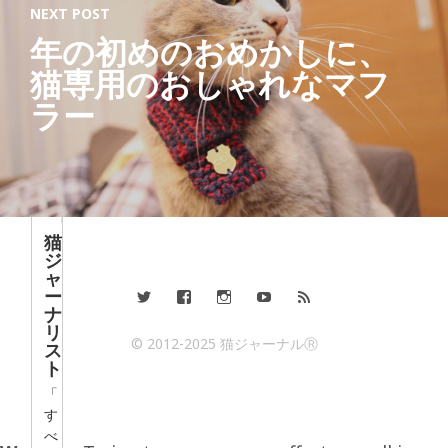
Ab
NEXT POST
out
年の初めのおめかしに、
Lat
猫専用のおしゃれなマフ
est
Post
ラー
s
猫
ジ
ャ
ー
ナ
リ
© 2012-2025 猫ジャーナルⓇ
ス
ト
「
す
べ