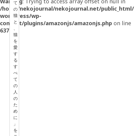
Warning
: Trying to access array offset on null in
て
/home/nekojournal/nekojournal.net/public_html/
の
wordpress/wp-
猫
と
content/plugins/amazonjs/amazonjs.php
on line
、
637
猫
を
愛
す
る
す
べ
て
の
人
の
た
め
に
」
を