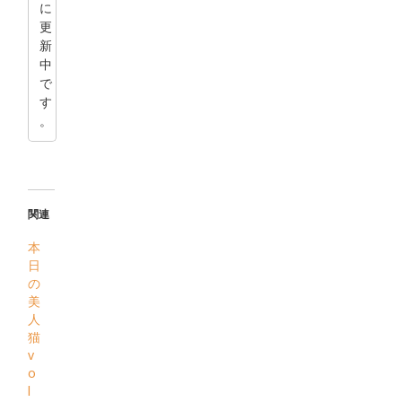
に
更
新
中
で
す
。
関連
本
日
の
美
人
猫
v
o
l