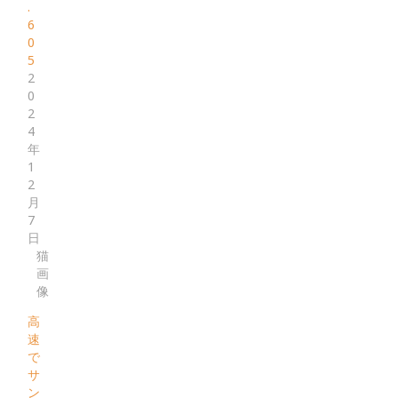
.
6
0
5
2
0
2
4
年
1
2
月
7
日
猫
画
像
高
速
で
サ
ン