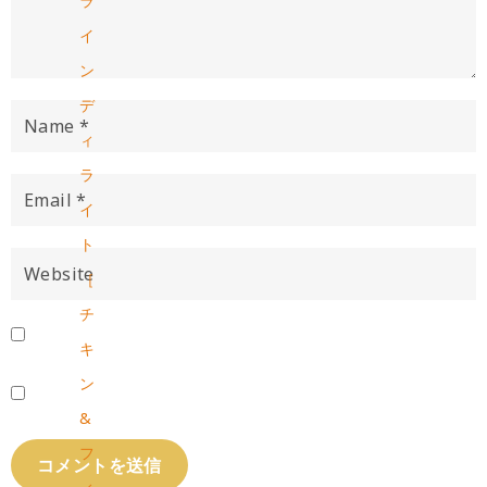
ラ
イ
ン
デ
ィ
ラ
イ
ト
［
チ
キ
ン
&
フ