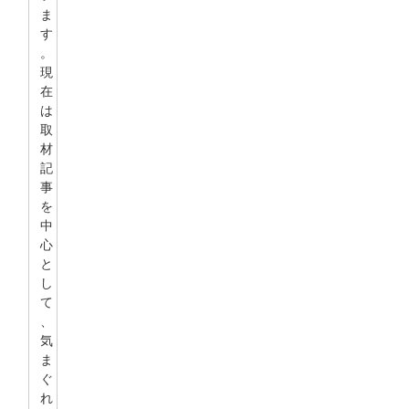
ま
す
。
現
在
は
取
材
記
事
を
中
心
と
し
て
、
気
ま
ぐ
れ