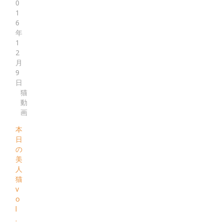
0
1
6
年
1
2
月
9
日
猫
動
画
本
日
の
美
人
猫
v
o
l
.