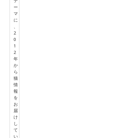
テ
ー
マ
に
、
2
0
1
2
年
か
ら
猫
情
報
を
お
届
け
し
て
い