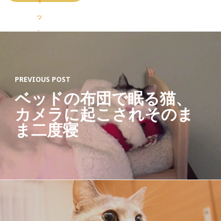
ィ
ッ
シ
ュ
］
PREVIOUS POST
（
ベッドの布団で眠る猫、
6
カメラに起こされそのま
3
ま二度寝
5
g
）
2
袋