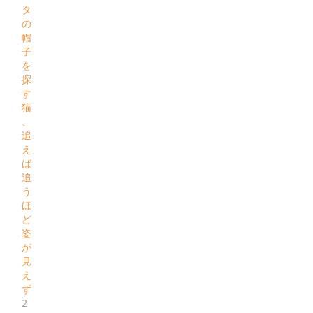
タ
の
帽
子
を
探
す
猫
、
追
え
ば
追
う
ほ
ど
姿
が
見
え
ず
2