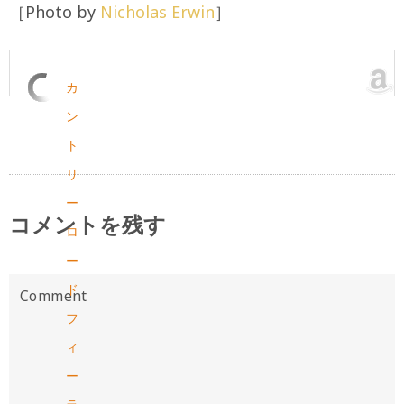
［Photo by
Nicholas Erwin
］
カ
ン
ト
リ
ー
コメントを残す
ロ
ー
ド
フ
ィ
ー