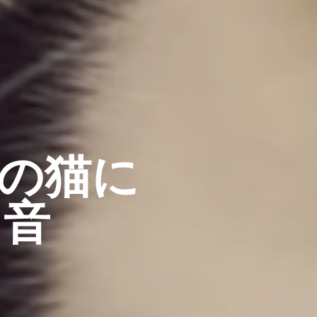
の猫に
ロ音