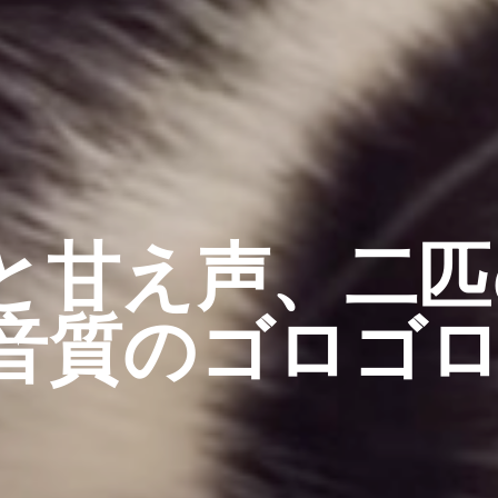
と甘え声、二匹
音質のゴロゴ