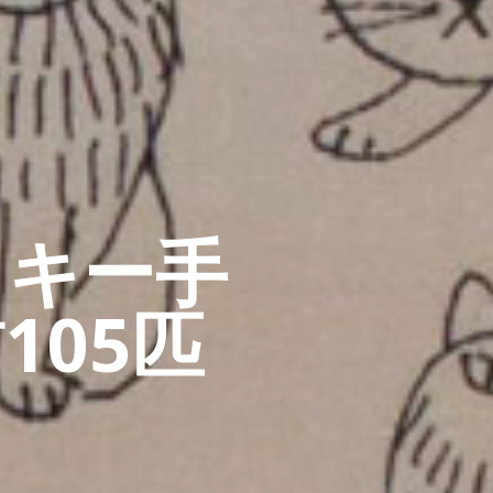
イキー手
105匹