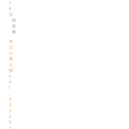
1
0
日
猫
画
像
本
日
の
美
人
猫
v
o
l
.
3
3
5
2
0
1