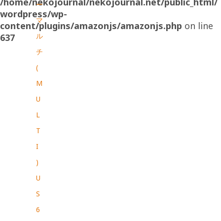
/home/nekojournal/nekojournal.net/public_html/
ー
wordpress/wp-
マ
content/plugins/amazonjs/amazonjs.php
on line
ル
637
チ
(
M
U
L
T
I
)
U
S
6