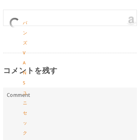
バ
ン
ズ
V
A
コメントを残す
N
S
ユ
ニ
セ
ッ
ク