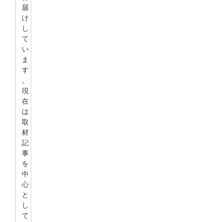
届
け
し
て
い
ま
す
。
現
在
は
取
材
記
事
を
中
心
と
し
て