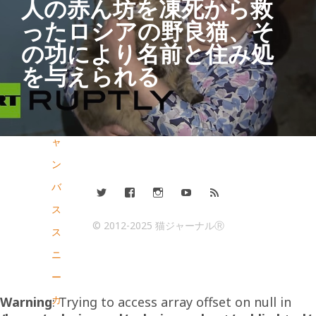
人の赤ん坊を凍死から救
猫
ったロシアの野良猫、そ
ネ
の功により名前と住み処
コ
を与えられる
限
定
キ
ャ
ン
バ
ス
© 2012-2025 猫ジャーナルⓇ
ス
ニ
ー
カ
Warning
: Trying to access array offset on null in