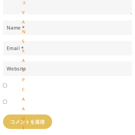
ス
V
A
N
S
X
A
S
P
C
A
A
U
T