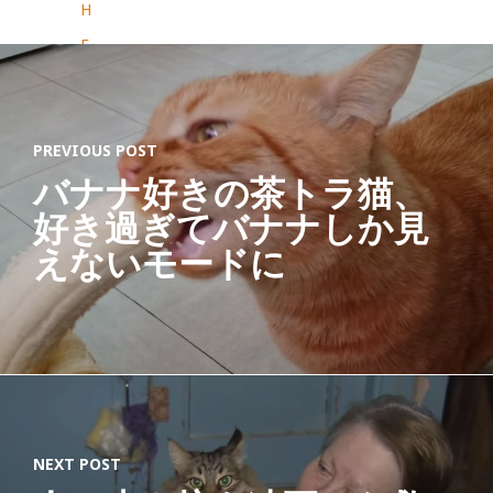
H
E
N
T
PREVIOUS POST
I
バナナ好きの茶トラ猫、
C
好き過ぎてバナナしか見
K
えないモードに
I
T
T
Y
C
A
NEXT POST
T