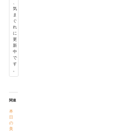
、
気
ま
ぐ
れ
に
更
新
中
で
す
。
関連
本
日
の
美