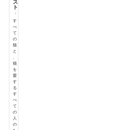
ス
ト
「
す
べ
て
の
猫
と
、
猫
を
愛
す
る
す
べ
て
の
人
の