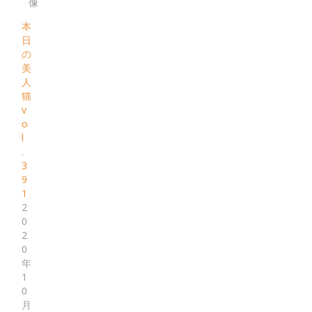
像
本
日
の
美
人
猫
v
o
l
.
3
9
1
2
0
2
0
年
1
0
月