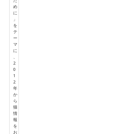
た
め
に
」
を
テ
ー
マ
に
、
2
0
1
2
年
か
ら
猫
情
報
を
お