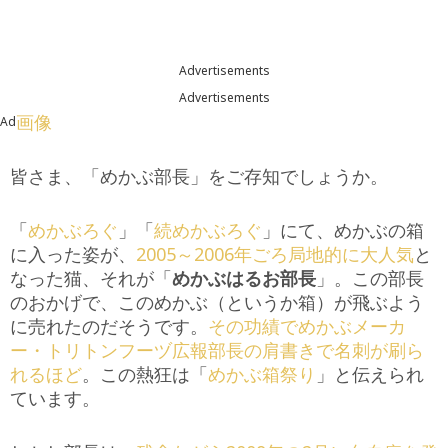
Advertisements
Advertisements
画像
Ad
皆さま、「めかぶ部長」をご存知でしょうか。
「
めかぶろぐ
」「
続めかぶろぐ
」にて、めかぶの箱
に入った姿が、
2005～2006年ごろ局地的に大人気
と
なった猫、それが「
めかぶはるお部長
」。この部長
のおかげで、このめかぶ（というか箱）が飛ぶよう
に売れたのだそうです。
その功績でめかぶメーカ
ー・トリトンフーヅ広報部長の肩書きで名刺が刷ら
れるほど
。この熱狂は「
めかぶ箱祭り
」と伝えられ
ています。