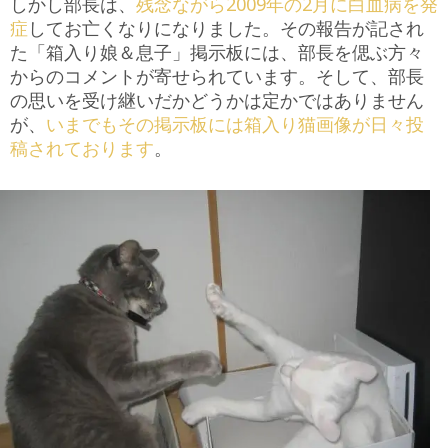
しかし部長は、
残念ながら2009年の2月に白血病を発
症
してお亡くなりになりました。その報告が記され
た「箱入り娘＆息子」掲示板には、部長を偲ぶ方々
からのコメントが寄せられています。そして、部長
の思いを受け継いだかどうかは定かではありません
が、
いまでもその掲示板には箱入り猫画像が日々投
稿されております
。