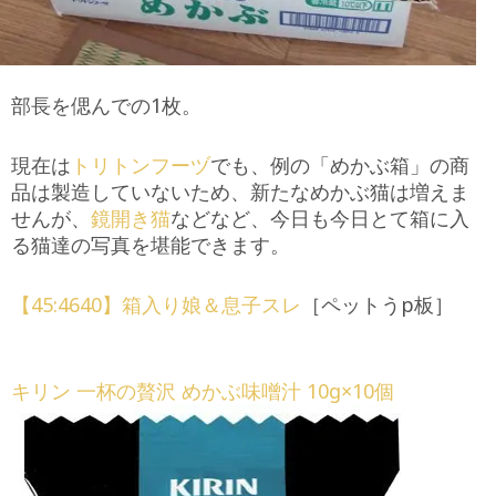
部長を偲んでの1枚。
現在は
トリトンフーヅ
でも、例の「めかぶ箱」の商
品は製造していないため、新たなめかぶ猫は増えま
せんが、
鏡開き猫
などなど、今日も今日とて箱に入
る猫達の写真を堪能できます。
【45:4640】箱入り娘＆息子スレ
［ペットうp板］
キリン 一杯の贅沢 めかぶ味噌汁 10g×10個