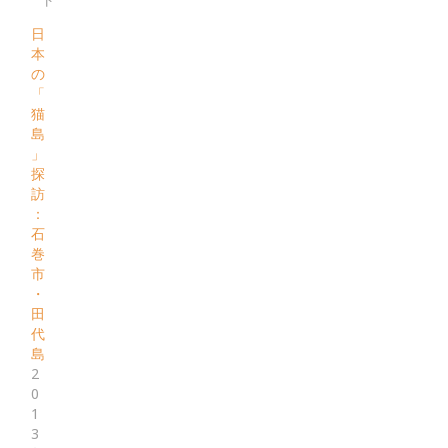
日
本
の
「
猫
島
」
探
訪
：
石
巻
市
・
田
代
島
2
0
1
3