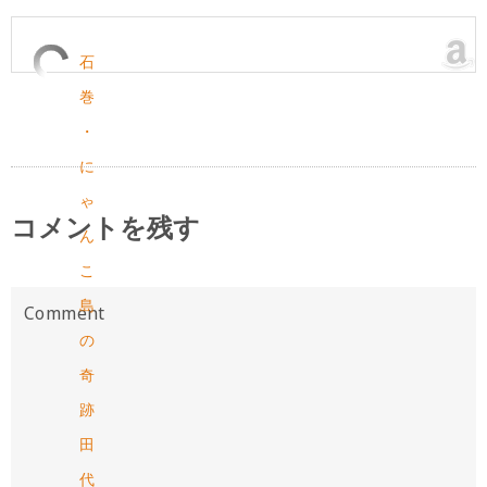
石
巻
・
に
ゃ
コメントを残す
ん
こ
島
の
奇
跡
田
代