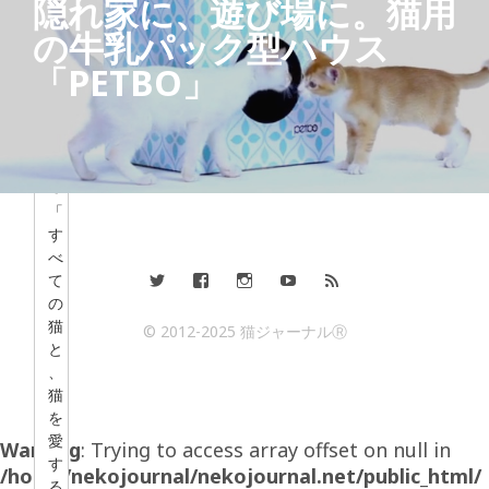
隠れ家に、遊び場に。猫用
の牛乳パック型ハウス
猫
ジ
「PETBO」
ャ
ー
ナ
リ
ス
ト
「
す
べ
て
の
猫
© 2012-2025 猫ジャーナルⓇ
と
、
猫
を
愛
Warning
: Trying to access array offset on null in
す
/home/nekojournal/nekojournal.net/public_html/
る