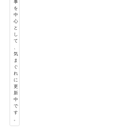
事
を
中
心
と
し
て
、
気
ま
ぐ
れ
に
更
新
中
で
す
。