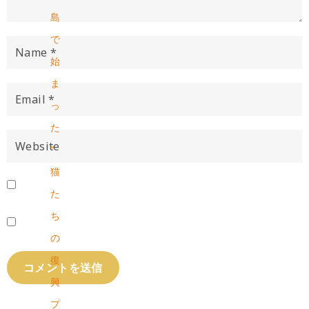
島
で
始
ま
っ
た
“
猫
た
ち
の
復
興
プ