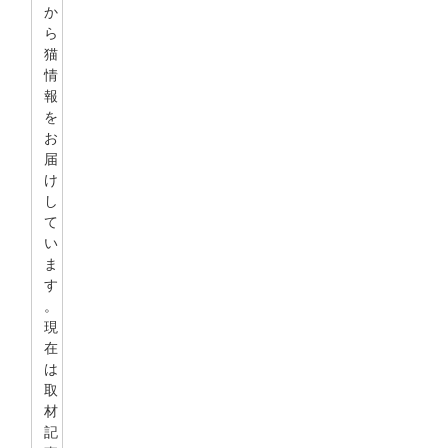
か
ら
猫
情
報
を
お
届
け
し
て
い
ま
す
。
現
在
は
取
材
記