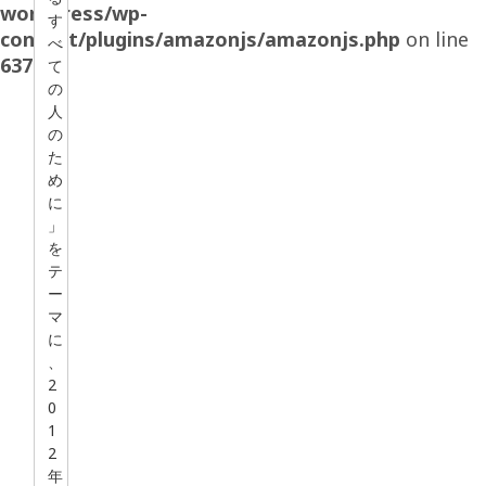
wordpress/wp-
す
content/plugins/amazonjs/amazonjs.php
on line
べ
637
て
の
人
の
た
め
に
」
を
テ
ー
マ
に
、
2
0
1
2
年