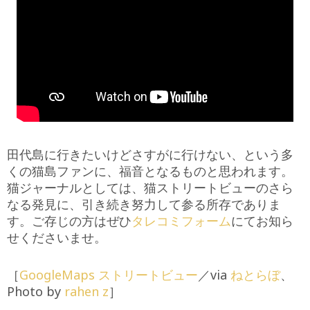
田代島に行きたいけどさすがに行けない、という多
くの猫島ファンに、福音となるものと思われます。
猫ジャーナルとしては、猫ストリートビューのさら
なる発見に、引き続き努力して参る所存でありま
す。ご存じの方はぜひ
タレコミフォーム
にてお知ら
せくださいませ。
［
GoogleMaps ストリートビュー
／via
ねとらぼ
、
Photo by
rahen z
］