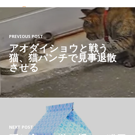
ロ
ジ
ェ
PREVIOUS POST
ク
アオダイショウと戦う
ト
猫、猫パンチで見事退散
”
させる
Ab
out
Lat
est
Post
s
NEXT POST