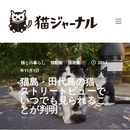
猫との暮らし
猫動画
猫画像
2014
年11月1日
猫島・田代島の猫、
ストリートビューで
いつでも見られるこ
とが判明