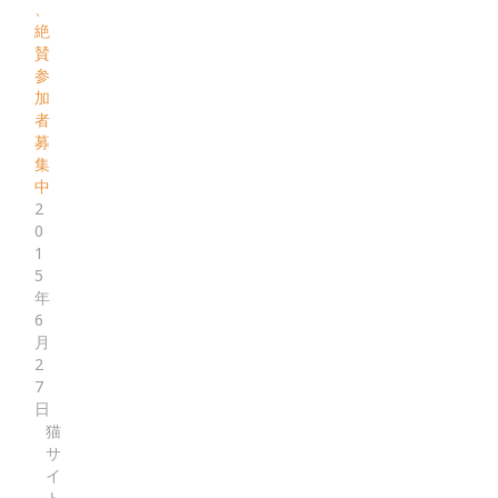
、
絶
賛
参
加
者
募
集
中
2
0
1
5
年
6
月
2
7
日
猫
サ
イ
ト