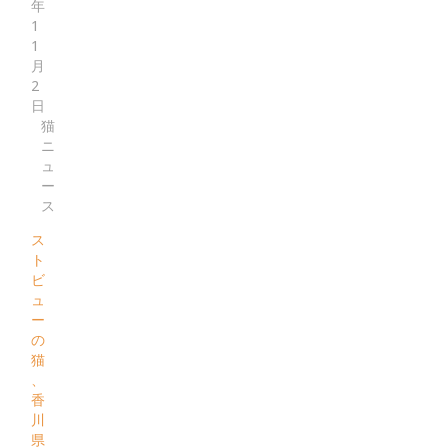
年
1
1
月
2
日
猫
ニ
ュ
ー
ス
ス
ト
ビ
ュ
ー
の
猫
、
香
川
県