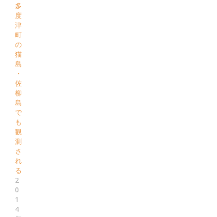
多
度
津
町
の
猫
島
・
佐
柳
島
で
も
観
測
さ
れ
る
2
0
1
4