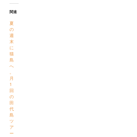
関連
夏
の
週
末
に
猫
島
へ
。
月
1
回
の
田
代
島
ツ
ア
ー