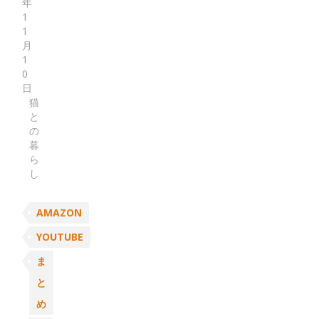
年
1
1
月
1
0
日
猫
と
の
暮
ら
し
AMAZON
YOUTUBE
ま
と
め