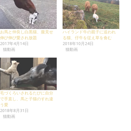
お馬と仲良し白黒猫、腹見せ
ハイランド牛の親子に追われ
伸び伸び愛され放題
る猫、仔牛を従え草を食む
2017年4月14日
2018年10月24日
猫動画
猫動画
毛づくろいされるたびに自分
で手直し、馬と子猫のすれ違
う愛
2018年8月31日
猫動画